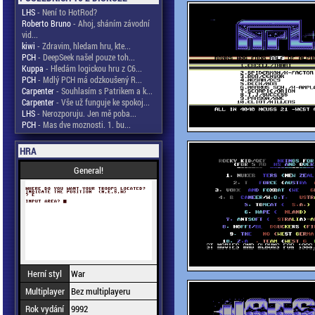
LHS
- Není to HotRod?
Roberto Bruno
- Ahoj, sháním závodní
vid...
kiwi
- Zdravim, hledam hru, kte...
PCH
- DeepSeek našel pouze toh...
Kuppa
- Hledám logickou hru z C6...
PCH
- Mdlý PCH má odzkoušený R...
Carpenter
- Souhlasím s Patrikem a k...
Carpenter
- Vše už funguje ke spokoj...
LHS
- Nerozporuju. Jen mě poba...
PCH
- Mas dve moznosti. 1. bu...
HRA
General!
Herní styl
War
Multiplayer
Bez multiplayeru
Rok vydání
9992