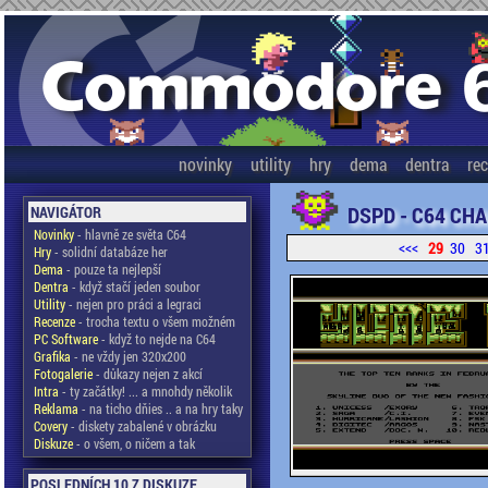
novinky
utility
hry
dema
dentra
re
DSPD - C64 CHA
NAVIGÁTOR
Novinky
- hlavně ze světa C64
<<<
29
30
3
Hry
- solidní databáze her
Dema
- pouze ta nejlepší
Dentra
- když stačí jeden soubor
Utility
- nejen pro práci a legraci
Recenze
- trocha textu o všem možném
PC Software
- když to nejde na C64
Grafika
- ne vždy jen 320x200
Fotogalerie
- důkazy nejen z akcí
Intra
- ty začátky! ... a mnohdy několik
Reklama
- na ticho dňies .. a na hry taky
Covery
- diskety zabalené v obrázku
Diskuze
- o všem, o ničem a tak
POSLEDNÍCH 10 Z DISKUZE