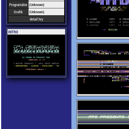
Programátor
(Unknown)
Grafik
(Unknown)
detail hry
INTRO