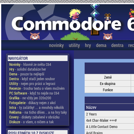
novinky
utility
hry
dema
dentra
re
NAVIGÁTOR
Novinky
- hlavně ze světa C64
Hry
- solidní databáze her
Dema
- pouze ta nejlepší
Země
Dentra
- když stačí jeden soubor
Utility
- nejen pro práci a legraci
Ex-skupina
Recenze
- trocha textu o všem možném
Funkce
PC Software
- když to nejde na C64
Grafika
- ne vždy jen 320x200
Fotogalerie
- důkazy nejen z akcí
Název
Intra
- ty začátky! ... a mnohdy několik
Reklama
- na ticho dňies .. a na hry taky
2 Years
Covery
- diskety zabalené v obrázku
4x4 Char-Maker +++#
Diskuze
- o všem, o ničem a tak
A Little Contact Demo
POSLEDNÍCH 10 Z DISKUZE
Acid Brains