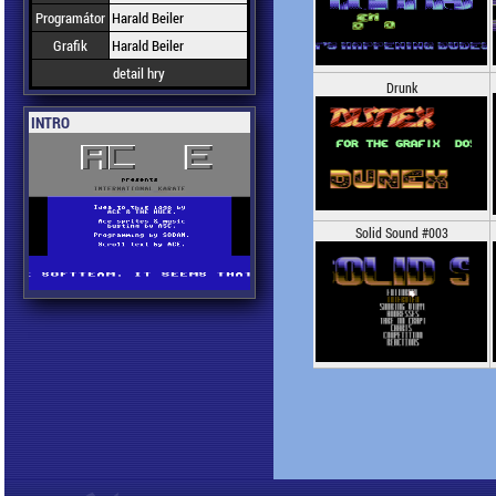
Programátor
Harald Beiler
Grafik
Harald Beiler
detail hry
Drunk
INTRO
Solid Sound #003