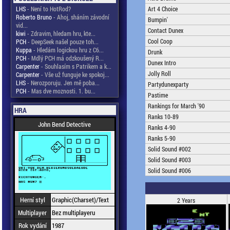
LHS
- Není to HotRod?
Art 4 Choice
Roberto Bruno
- Ahoj, sháním závodní
Bumpin'
vid...
Contact Dunex
kiwi
- Zdravim, hledam hru, kte...
Cool Coop
PCH
- DeepSeek našel pouze toh...
Kuppa
- Hledám logickou hru z C6...
Drunk
PCH
- Mdlý PCH má odzkoušený R...
Dunex Intro
Carpenter
- Souhlasím s Patrikem a k...
Jolly Roll
Carpenter
- Vše už funguje ke spokoj...
LHS
- Nerozporuju. Jen mě poba...
Partydunexparty
PCH
- Mas dve moznosti. 1. bu...
Pastime
Rankings for March '90
HRA
Ranks 10-89
John Bend Detective
Ranks 4-90
Ranks 5-90
Solid Sound #002
Solid Sound #003
Solid Sound #006
Herní styl
Graphic(Charset)/Text
2 Years
Multiplayer
Bez multiplayeru
Rok vydání
1987