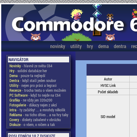
novinky
utility
hry
dema
dentra
re
NAVIGÁTOR
Novinky
- hlavně ze světa C64
Hry
- solidní databáze her
Dema
- pouze ta nejlepší
Autor
Dentra
- když stačí jeden soubor
Utility
- nejen pro práci a legraci
HVSC Link
Recenze
- trocha textu o všem možném
Počet skladeb
PC Software
- když to nejde na C64
Grafika
- ne vždy jen 320x200
Fotogalerie
- důkazy nejen z akcí
Intra
- ty začátky! ... a mnohdy několik
Reklama
- na ticho dňies .. a na hry taky
SID model
Covery
- diskety zabalené v obrázku
Diskuze
- o všem, o ničem a tak
POSLEDNÍCH 10 Z DISKUZE