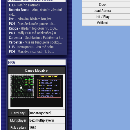
Clock
LHS
- Není to HotRod?
Roberto Bruno
- Ahoj, sháním závodní
Load Adresa
vid...
Init / Play
kiwi
- Zdravim, hledam hru, kte...
Velikost
PCH
- DeepSeek našel pouze toh...
Kuppa
- Hledám logickou hru z C6...
PCH
- Mdlý PCH má odzkoušený R...
Carpenter
- Souhlasím s Patrikem a k...
Carpenter
- Vše už funguje ke spokoj...
LHS
- Nerozporuju. Jen mě poba...
PCH
- Mas dve moznosti. 1. bu...
HRA
Danse Macabre
Herní styl
[uncategorized]
Multiplayer
Bez multiplayeru
Rok vydání
1986