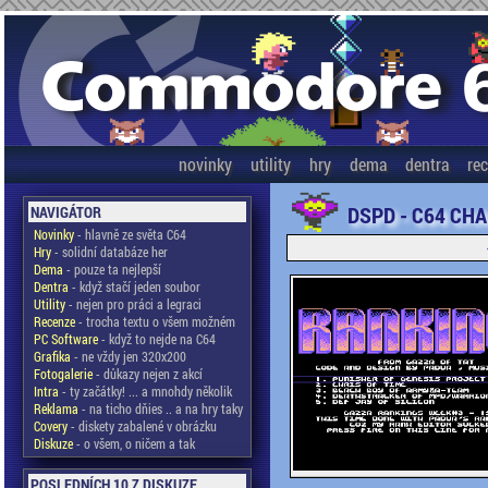
novinky
utility
hry
dema
dentra
re
DSPD - C64 CHA
NAVIGÁTOR
Novinky
- hlavně ze světa C64
Hry
- solidní databáze her
Dema
- pouze ta nejlepší
Dentra
- když stačí jeden soubor
Utility
- nejen pro práci a legraci
Recenze
- trocha textu o všem možném
PC Software
- když to nejde na C64
Grafika
- ne vždy jen 320x200
Fotogalerie
- důkazy nejen z akcí
Intra
- ty začátky! ... a mnohdy několik
Reklama
- na ticho dňies .. a na hry taky
Covery
- diskety zabalené v obrázku
Diskuze
- o všem, o ničem a tak
POSLEDNÍCH 10 Z DISKUZE