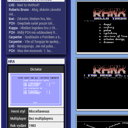
LHS
- Není to HotRod?
Roberto Bruno
- Ahoj, sháním závodní
vid...
kiwi
- Zdravim, hledam hru, kte...
PCH
- DeepSeek našel pouze toh...
Kuppa
- Hledám logickou hru z C6...
PCH
- Mdlý PCH má odzkoušený R...
Carpenter
- Souhlasím s Patrikem a k...
Carpenter
- Vše už funguje ke spokoj...
LHS
- Nerozporuju. Jen mě poba...
PCH
- Mas dve moznosti. 1. bu...
HRA
Dictator
Herní styl
Miscellaneous
Multiplayer
Bez multiplayeru
Rok vydání
1983