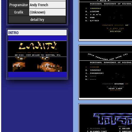
Programátor
Andy French
Grafik
(Unknown)
detail hry
INTRO