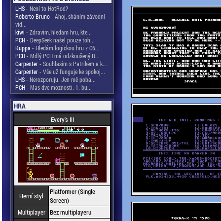
LHS
- Není to HotRod?
Roberto Bruno
- Ahoj, sháním závodní
vid...
kiwi
- Zdravim, hledam hru, kte...
PCH
- DeepSeek našel pouze toh...
Kuppa
- Hledám logickou hru z C6...
PCH
- Mdlý PCH má odzkoušený R...
Carpenter
- Souhlasím s Patrikem a k...
Carpenter
- Vše už funguje ke spokoj...
LHS
- Nerozporuju. Jen mě poba...
PCH
- Mas dve moznosti. 1. bu...
HRA
Every's III
Platformer (Single
Herní styl
Screen)
Multiplayer
Bez multiplayeru