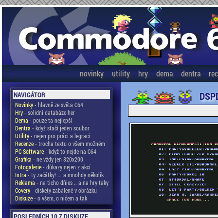
novinky
utility
hry
dema
dentra
re
DSPD
NAVIGÁTOR
Novinky
- hlavně ze světa C64
Hry
- solidní databáze her
Dema
- pouze ta nejlepší
Dentra
- když stačí jeden soubor
Utility
- nejen pro práci a legraci
Recenze
- trocha textu o všem možném
PC Software
- když to nejde na C64
Grafika
- ne vždy jen 320x200
Fotogalerie
- důkazy nejen z akcí
Intra
- ty začátky! ... a mnohdy několik
Reklama
- na ticho dňies .. a na hry taky
Covery
- diskety zabalené v obrázku
Diskuze
- o všem, o ničem a tak
POSLEDNÍCH 10 Z DISKUZE