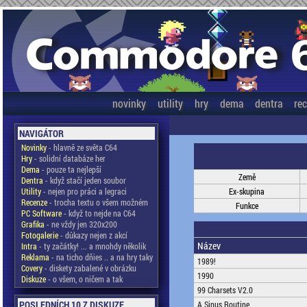
novinky
utility
hry
dema
dentra
re
NAVIGÁTOR
Novinky
- hlavně ze světa C64
Hry
- solidní databáze her
Dema
- pouze ta nejlepší
Země
Dentra
- když stačí jeden soubor
Utility
- nejen pro práci a legraci
Ex-skupina
Recenze
- trocha textu o všem možném
Funkce
PC Software
- když to nejde na C64
Grafika
- ne vždy jen 320x200
Fotogalerie
- důkazy nejen z akcí
Název
Intra
- ty začátky! ... a mnohdy několik
Reklama
- na ticho dňies .. a na hry taky
1989!
Covery
- diskety zabalené v obrázku
1990
Diskuze
- o všem, o ničem a tak
99 Charsets V2.0
POSLEDNÍCH 10 Z DISKUZE
A Sinus Routine