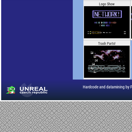
Logo Show
Trash Parts!
Hardcode and datamining by 