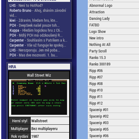
LHS
- Není to HotRod?
Abnormal Logo
Roberto Bruno
- Ahoj, sháním závodní
Attraction
vid...
Dancing Lady
kiwi
- Zdravim, hledam hru, kte...
FATBD
PCH
- DeepSeek našel pouze toh...
Kuppa
- Hledám logickou hru z C6...
Logo Show
PCH
- Mdlý PCH má odzkoušený R...
New intro
Carpenter
- Souhlasím s Patrikem a k...
Nothing At All
Carpenter
- Vše už funguje ke spokoj...
LHS
- Nerozporuju. Jen mě poba...
Party Scroll
PCH
- Mas dve moznosti. 1. bu...
Ranks 15.3
Ranks 300189
HRA
Ripp #06
Wall Street Wiz
Ripp #07
Ripp #08
Ripp #10
Ripp #11
Ripp #12
Spacerip #01
Spacerip #02
Herní styl
Wallstreet
Spacerip #03
Multiplayer
Bez multiplayeru
Spacerip #05
Spacerip #06
Rok vydání
1987