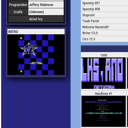
Spacerip #07
Programátor
Jeffery Robinson
Spacerip #08
Grafik
(Unknown)
Stuprum!
detail hry
Trash Parts!
Welcome Maverick!!
INTRO
Writer V3.0
Zix's 15.3
1990
Headlines #1