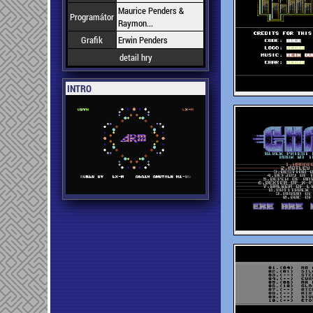
Maurice Penders &
Programátor
Raymon...
Grafik
Erwin Penders
detail hry
INTRO