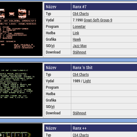
Název
Ranx #7
Typ
C64 Charts
Vydal
7.1990
Great-Soft-Group-9
Program
Lonestar
Hudba
Link
Grafika
Hawk
SID(y)
Jazz Max
Download
Stáhnout
Název
Ranx 'n Shit
Typ
C64 Charts
Vydal
1989 /
Light
Program
Hudba
Grafika
SID(y)
Download
Stáhnout
Název
Ranx ++
Typ
C64 Charts