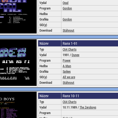
Vydal
Opal
Program
Gordon
Hudba
Grafika
Gordon
SID(y)
Download
Stáhnout
Název
Ranx 1-91
Typ
C64 Charts
Vydal
1991 /
Dunex
Program
Power
Hudba
A-Man
Grafika
Spikes
SID(y)
All we are
Download
Stáhnout
Název
Ranx 10-11
Typ
C64 Charts
Vydal
10.11.1989 /
The Zeroboys
Program