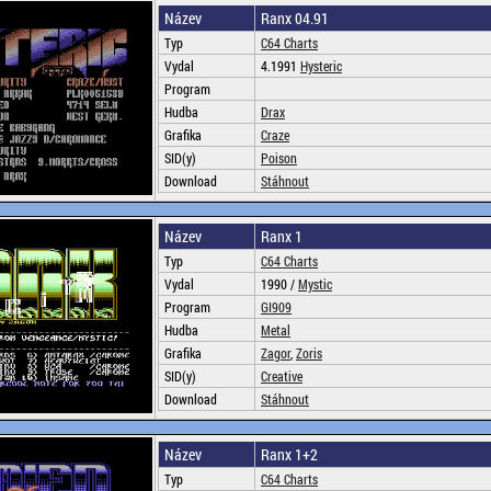
Název
Ranx 04.91
Typ
C64 Charts
Vydal
4.1991
Hysteric
Program
Hudba
Drax
Grafika
Craze
SID(y)
Poison
Download
Stáhnout
Název
Ranx 1
Typ
C64 Charts
Vydal
1990 /
Mystic
Program
GI909
Hudba
Metal
Grafika
Zagor
,
Zoris
SID(y)
Creative
Download
Stáhnout
Název
Ranx 1+2
Typ
C64 Charts