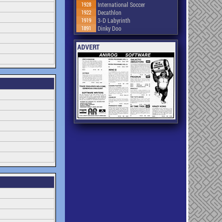
1928
International Soccer
1922
Decathlon
1919
3-D Labyrinth
1891
Dinky Doo
ADVERT