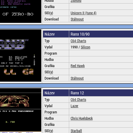
Hudba
Ziphoid
Grafika
SID(y)
Unicorn II (tune 4)
Download
Stáhnout
Název
Ranx 10/90
Typ
C64 Charts
Vydal
1990 /
Silicon
Program
Hudba
Grafika
Red Hawk
SID(y)
Download
Stáhnout
Název
Ranx 12
Typ
C64 Charts
Vydal
Lazer
Program
Hudba
Chris Huelsbeck
Grafika
SID(y)
Starball