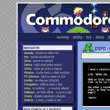
novinky
utility
hry
dema
d
DSPD -
NAVIGÁTOR
Novinky
- hlavně ze světa C64
Hry
- solidní databáze her
Dema
- pouze ta nejlepší
Dentra
- když stačí jeden soubor
Utility
- nejen pro práci a legraci
Recenze
- trocha textu o všem možném
PC Software
- když to nejde na C64
Grafika
- ne vždy jen 320x200
Fotogalerie
- důkazy nejen z akcí
Intra
- ty začátky! ... a mnohdy několik
Reklama
- na ticho dňies .. a na hry taky
Covery
- diskety zabalené v obrázku
Diskuze
- o všem, o ničem a tak
POSLEDNÍCH 10 Z DISKUZE