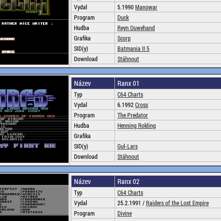
Vydal
5.1990
Manowar
Program
Duck
Hudba
Reyn Ouwehand
Grafika
Scorp
SID(y)
Batmania II 5
Download
Stáhnout
Název
Ranx 01
Typ
C64 Charts
Vydal
6.1992
Cross
Program
The Predator
Hudba
Henning Rokling
Grafika
SID(y)
Gul-Lars
Download
Stáhnout
Název
Ranx 02
Typ
C64 Charts
Vydal
25.2.1991 /
Raiders of the Lost Empire
Program
Divine