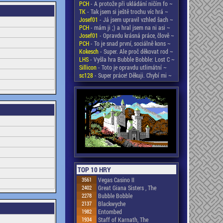
PCH
- A protože při ukládání ničím fo ~
TK
- Tak jsem si ještě trochu víc hrá ~
Josef01
- Já jsem upravil vzhled šach ~
PCH
- mám ji ;) a hral jsem na ni asi ~
Josef01
- Opravdu krásná práce, člově ~
PCH
- To je snad první, sociálně kons ~
Kokesch
- Super. Ale proč děkovat rod ~
LHS
- Vyšla hra Bubble Bobble: Lost C ~
Sillicon
- Toto je opravdu utlimátní ~
sc128
- Super práce! Děkuji. Chybí mi ~
TOP 10 HRY
3561
Vegas Casino II
2402
Great Giana Sisters , The
2278
Bubble Bobble
2137
Blackwyche
1982
Entombed
1934
Staff of Karnath, The