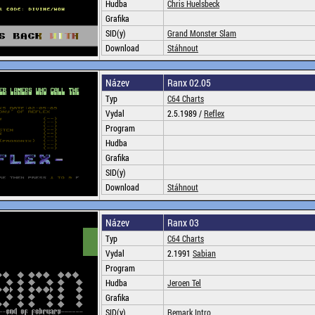
Hudba
Chris Huelsbeck
Grafika
SID(y)
Grand Monster Slam
Download
Stáhnout
Název
Ranx 02.05
Typ
C64 Charts
Vydal
2.5.1989 /
Reflex
Program
Hudba
Grafika
SID(y)
Download
Stáhnout
Název
Ranx 03
Typ
C64 Charts
Vydal
2.1991
Sabian
Program
Hudba
Jeroen Tel
Grafika
SID(y)
Remark Intro