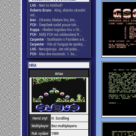
LHS
- Není to HotRod?
Roberto Bruno
- Ahoj, sháním závodní
vid...
kiwi
- Zdravim, hledam hru, kte...
PCH
- DeepSeek našel pouze toh...
Kuppa
- Hledám logickou hru z C6...
PCH
- Mdlý PCH má odzkoušený R...
Carpenter
- Souhlasím s Patrikem a k...
Carpenter
- Vše už funguje ke spokoj...
LHS
- Nerozporuju. Jen mě poba...
PCH
- Mas dve moznosti. 1. bu...
HRA
Artax
Herní styl
H. Scrolling
Multiplayer
Bez multiplayeru
Rok vydání
1989