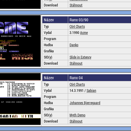
Download
Stáhnout
Název
Ranx 03/90
Typ
C64 Charts
Vydal
3.1990
Acme
Program
Hudba
Danko
Grafika
SID(y)
Slide in Extency
Download
Stáhnout
Název
Ranx 04
Typ
C64 Charts
Vydal
14.3.1991 /
Sabian
Program
Hudba
Johannes Bjerregaard
Grafika
SID(y)
Myth Demo
Download
Stáhnout