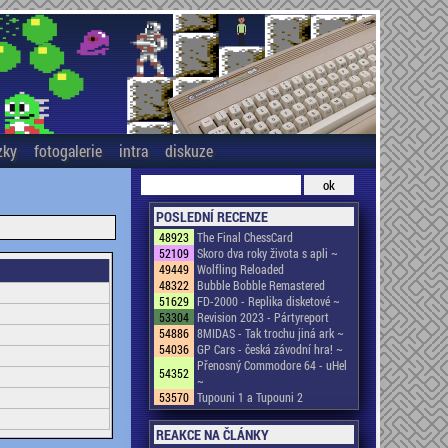
zky
fotogalerie
intra
diskuze
POSLEDNÍ RECENZE
48923
The Final ChessCard
52109
Skoro dva roky života s apli ~
49449
Wolfling Reloaded
48322
Bubble Bobble Remastered
51629
FD-2000 - Replika disketové ~
53304
Revision 2023 - Pártyreport
54886
8MIDAS - Tak trochu jiná ark ~
54036
GP Cars - česká závodní hra! ~
Přenosný Commodore 64 - uHel
54352
~
53570
Tupouni 1 a Tupouni 2
REAKCE NA ČLÁNKY