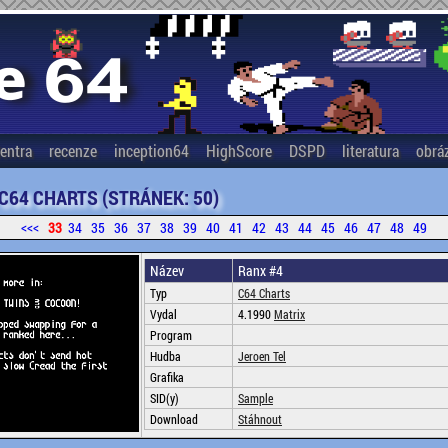
entra
recenze
inception64
HighScore
DSPD
literatura
obrá
 C64 CHARTS (STRÁNEK: 50)
<<<
33
34
35
36
37
38
39
40
41
42
43
44
45
46
47
48
49
Název
Ranx #4
Typ
C64 Charts
Vydal
4.1990
Matrix
Program
Hudba
Jeroen Tel
Grafika
SID(y)
Sample
Download
Stáhnout