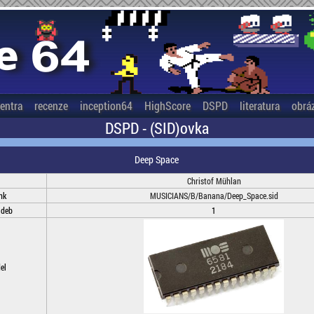
entra
recenze
inception64
HighScore
DSPD
literatura
obrá
DSPD - (SID)ovka
Deep Space
Christof Mühlan
nk
MUSICIANS/B/Banana/Deep_Space.sid
adeb
1
el