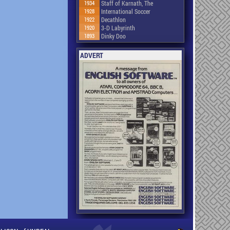
1934
Staff of Karnath, The
1928
International Soccer
1922
Decathlon
1920
3-D Labyrinth
1893
Dinky Doo
ADVERT