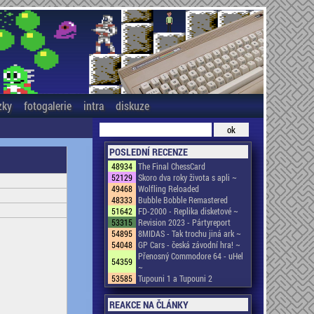
zky
fotogalerie
intra
diskuze
POSLEDNÍ RECENZE
48934
The Final ChessCard
52129
Skoro dva roky života s apli ~
49468
Wolfling Reloaded
48333
Bubble Bobble Remastered
51642
FD-2000 - Replika disketové ~
53315
Revision 2023 - Pártyreport
54895
8MIDAS - Tak trochu jiná ark ~
54048
GP Cars - česká závodní hra! ~
Přenosný Commodore 64 - uHel
54359
~
53585
Tupouni 1 a Tupouni 2
REAKCE NA ČLÁNKY