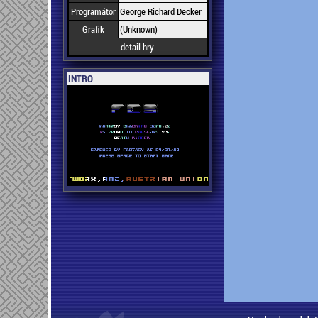
Programátor
George Richard Decker
Grafik
(Unknown)
detail hry
INTRO