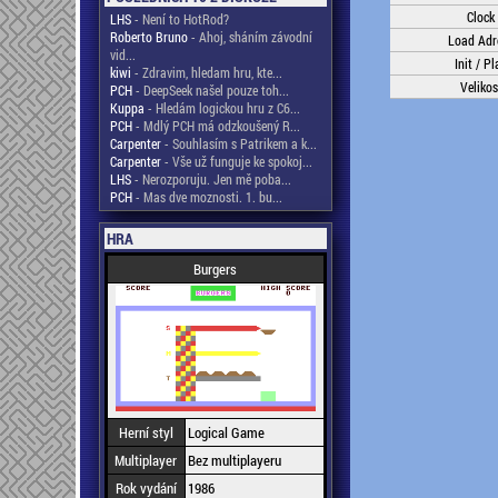
Clock
LHS
- Není to HotRod?
Roberto Bruno
- Ahoj, sháním závodní
Load Adr
vid...
Init / Pl
kiwi
- Zdravim, hledam hru, kte...
Velikos
PCH
- DeepSeek našel pouze toh...
Kuppa
- Hledám logickou hru z C6...
PCH
- Mdlý PCH má odzkoušený R...
Carpenter
- Souhlasím s Patrikem a k...
Carpenter
- Vše už funguje ke spokoj...
LHS
- Nerozporuju. Jen mě poba...
PCH
- Mas dve moznosti. 1. bu...
HRA
Burgers
Herní styl
Logical Game
Multiplayer
Bez multiplayeru
Rok vydání
1986