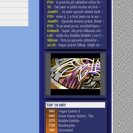
PCH
- A protože při ukládání ničím fo ~
TK
- Tak jsem si ještě trochu víc hrá ~
Josef01
- Já jsem upravil vzhled šach ~
PCH
- mám ji ;) a hral jsem na ni asi ~
Josef01
- Opravdu krásná práce, člově ~
PCH
- To je snad první, sociálně kons ~
Kokesch
- Super. Ale proč děkovat rod ~
LHS
- Vyšla hra Bubble Bobble: Lost C ~
Sillicon
- Toto je opravdu utlimátní ~
sc128
- Super práce! Děkuji. Chybí mi ~
TOP 10 HRY
3562
Vegas Casino II
2402
Great Giana Sisters , The
2279
Bubble Bobble
2138
Blackwyche
1984
Entombed