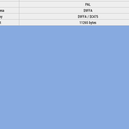
PAL
esa
$9FFA
ay
$9FFA / $C475
t
11265 bytes