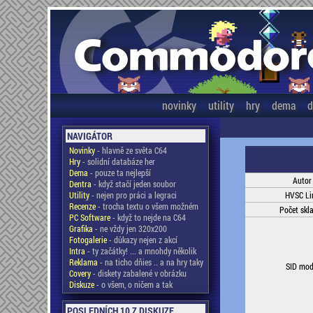
novinky
utility
hry
dema
d
NAVIGÁTOR
Novinky
- hlavně ze světa C64
Hry
- solidní databáze her
Dema
- pouze ta nejlepší
Autor
Dentra
- když stačí jeden soubor
Utility
- nejen pro práci a legraci
HVSC Li
Recenze
- trocha textu o všem možném
Počet skl
PC Software
- když to nejde na C64
Grafika
- ne vždy jen 320x200
Fotogalerie
- důkazy nejen z akcí
Intra
- ty začátky! ... a mnohdy několik
Reklama
- na ticho dňies .. a na hry taky
SID mod
Covery
- diskety zabalené v obrázku
Diskuze
- o všem, o ničem a tak
POSLEDNÍCH 10 Z DISKUZE