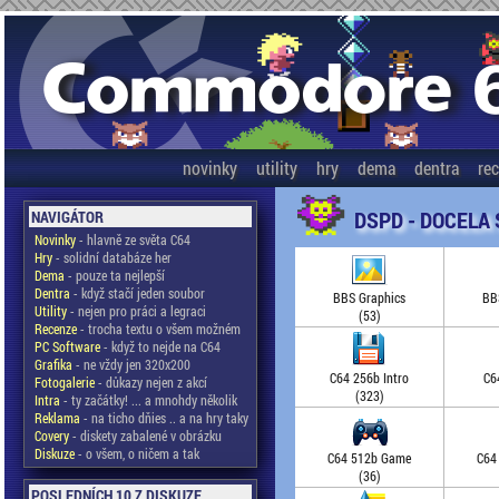
novinky
utility
hry
dema
dentra
re
DSPD - DOCELA
NAVIGÁTOR
Novinky
- hlavně ze světa C64
Hry
- solidní databáze her
Dema
- pouze ta nejlepší
Dentra
- když stačí jeden soubor
BBS Graphics
BB
Utility
- nejen pro práci a legraci
(53)
Recenze
- trocha textu o všem možném
PC Software
- když to nejde na C64
Grafika
- ne vždy jen 320x200
C64 256b Intro
C6
Fotogalerie
- důkazy nejen z akcí
(323)
Intra
- ty začátky! ... a mnohdy několik
Reklama
- na ticho dňies .. a na hry taky
Covery
- diskety zabalené v obrázku
Diskuze
- o všem, o ničem a tak
C64 512b Game
C64
(36)
POSLEDNÍCH 10 Z DISKUZE