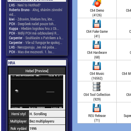
LHS
- Není to HotRod?
Roberto Bruno
- Ahoj, sháním závodní
C64 Demo
C64
vid...
(4126)
kiwi
- Zdravim, hledam hru, kte...
PCH
- DeepSeek našel pouze toh...
Kuppa
- Hledám logickou hru z C6...
C64 Fake Game
C
PCH
- Mdlý PCH má odzkoušený R...
(41)
Carpenter
- Souhlasím s Patrikem a k...
Carpenter
- Vše už funguje ke spokoj...
LHS
- Nerozporuju. Jen mě poba...
PCH
- Mas dve moznosti. 1. bu...
C64 Hardware
(68)
HRA
Hebel [Preview]
C64 Music
C64 Mu
(16562)
C64 Tool Collection
C64
(929)
Herní styl
H. Scrolling
REU Release
Supe
(71)
Multiplayer
Bez multiplayeru
Rok vydání
1996