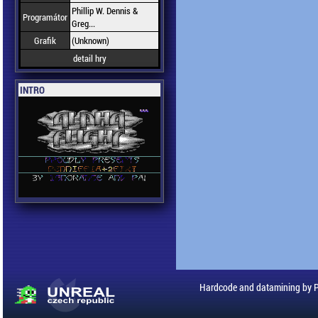
Phillip W. Dennis &
Programátor
Greg...
Grafik
(Unknown)
detail hry
INTRO
Hardcode and datamining by 