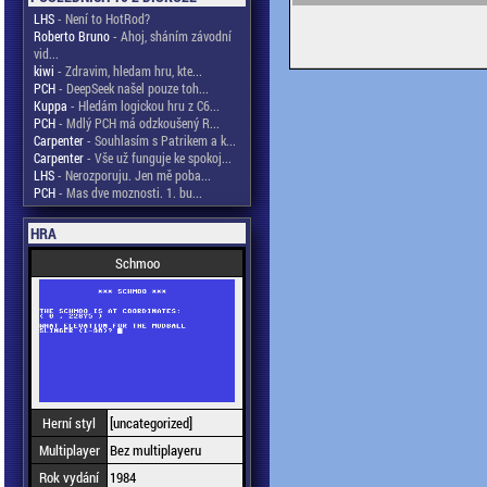
LHS
- Není to HotRod?
Roberto Bruno
- Ahoj, sháním závodní
vid...
kiwi
- Zdravim, hledam hru, kte...
PCH
- DeepSeek našel pouze toh...
Kuppa
- Hledám logickou hru z C6...
PCH
- Mdlý PCH má odzkoušený R...
Carpenter
- Souhlasím s Patrikem a k...
Carpenter
- Vše už funguje ke spokoj...
LHS
- Nerozporuju. Jen mě poba...
PCH
- Mas dve moznosti. 1. bu...
HRA
Schmoo
Herní styl
[uncategorized]
Multiplayer
Bez multiplayeru
Rok vydání
1984