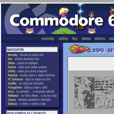
novinky
utility
hry
dema
dentra
re
DSPD - DE
NAVIGÁTOR
Novinky
- hlavně ze světa C64
Hry
- solidní databáze her
Dema
- pouze ta nejlepší
Dentra
- když stačí jeden soubor
Utility
- nejen pro práci a legraci
Recenze
- trocha textu o všem možném
PC Software
- když to nejde na C64
Grafika
- ne vždy jen 320x200
Fotogalerie
- důkazy nejen z akcí
Intra
- ty začátky! ... a mnohdy několik
Reklama
- na ticho dňies .. a na hry taky
Covery
- diskety zabalené v obrázku
Diskuze
- o všem, o ničem a tak
POSLEDNÍCH 10 Z DISKUZE