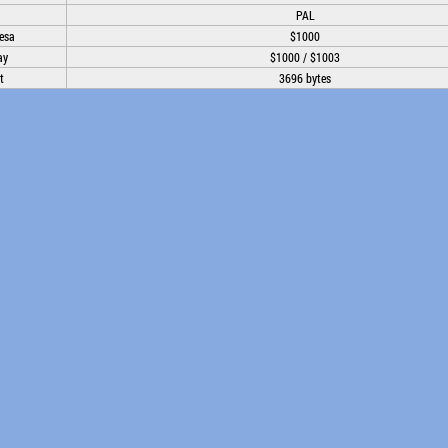
PAL
esa
$1000
ay
$1000 / $1003
t
3696 bytes