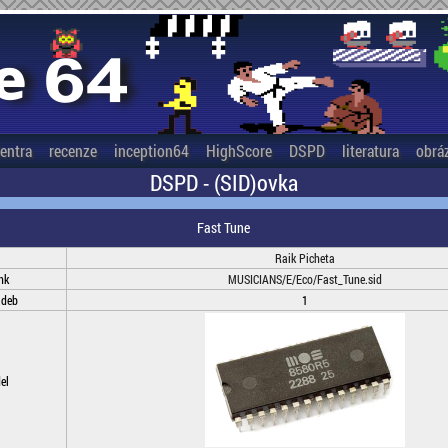
entra
recenze
inception64
HighScore
DSPD
literatura
obrá
DSPD - (SID)ovka
Fast Tune
Raik Picheta
nk
MUSICIANS/E/Eco/Fast_Tune.sid
adeb
1
el