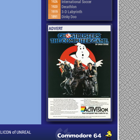
1926
International Soccer
1920
Decathlon
1919
3-D Labyrinth
1891
Dinky Doo
ADVERT
ILLICON of UNREAL