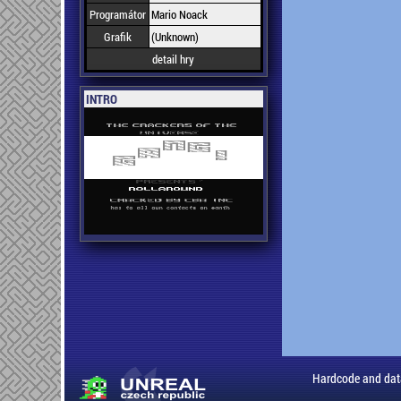
Programátor
Mario Noack
Grafik
(Unknown)
detail hry
INTRO
Hardcode and dat