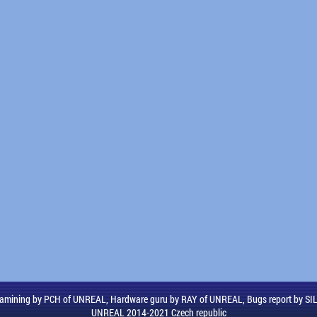
amining by PCH of UNREAL, Hardware guru by RAY of UNREAL, Bugs report by S
UNREAL 2014-2021 Czech republic