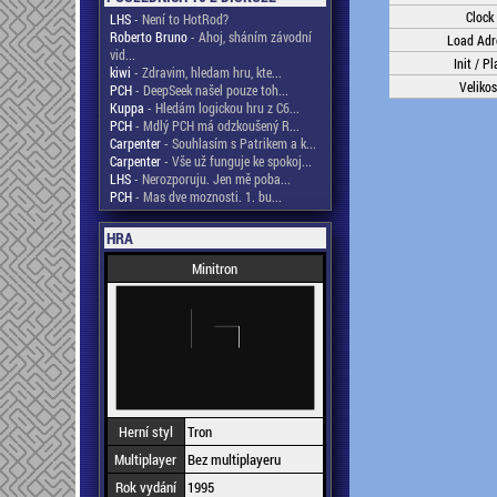
Clock
LHS
- Není to HotRod?
Roberto Bruno
- Ahoj, sháním závodní
Load Adr
vid...
Init / Pl
kiwi
- Zdravim, hledam hru, kte...
Velikos
PCH
- DeepSeek našel pouze toh...
Kuppa
- Hledám logickou hru z C6...
PCH
- Mdlý PCH má odzkoušený R...
Carpenter
- Souhlasím s Patrikem a k...
Carpenter
- Vše už funguje ke spokoj...
LHS
- Nerozporuju. Jen mě poba...
PCH
- Mas dve moznosti. 1. bu...
HRA
Minitron
Herní styl
Tron
Multiplayer
Bez multiplayeru
Rok vydání
1995