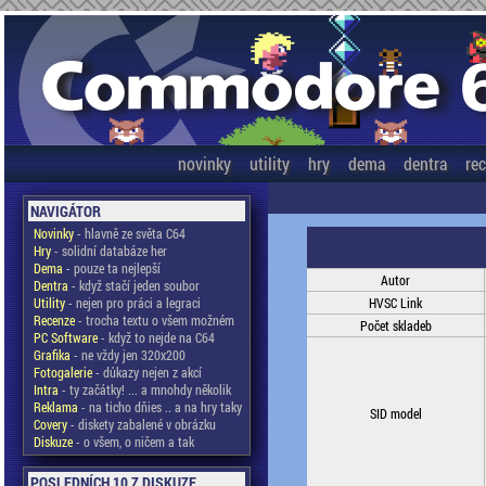
novinky
utility
hry
dema
dentra
re
NAVIGÁTOR
Novinky
- hlavně ze světa C64
Hry
- solidní databáze her
Dema
- pouze ta nejlepší
Autor
Dentra
- když stačí jeden soubor
Utility
- nejen pro práci a legraci
HVSC Link
Recenze
- trocha textu o všem možném
Počet skladeb
PC Software
- když to nejde na C64
Grafika
- ne vždy jen 320x200
Fotogalerie
- důkazy nejen z akcí
Intra
- ty začátky! ... a mnohdy několik
Reklama
- na ticho dňies .. a na hry taky
SID model
Covery
- diskety zabalené v obrázku
Diskuze
- o všem, o ničem a tak
POSLEDNÍCH 10 Z DISKUZE