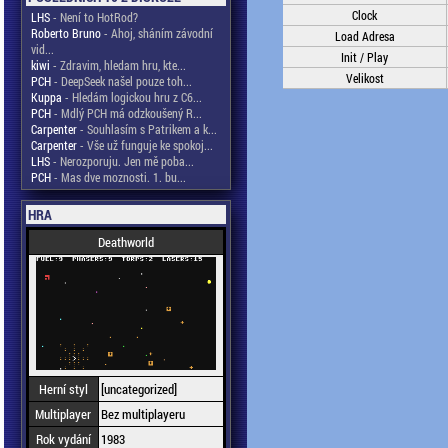
Clock
LHS
- Není to HotRod?
Roberto Bruno
- Ahoj, sháním závodní
Load Adresa
vid...
Init / Play
kiwi
- Zdravim, hledam hru, kte...
Velikost
PCH
- DeepSeek našel pouze toh...
Kuppa
- Hledám logickou hru z C6...
PCH
- Mdlý PCH má odzkoušený R...
Carpenter
- Souhlasím s Patrikem a k...
Carpenter
- Vše už funguje ke spokoj...
LHS
- Nerozporuju. Jen mě poba...
PCH
- Mas dve moznosti. 1. bu...
HRA
Deathworld
Herní styl
[uncategorized]
Multiplayer
Bez multiplayeru
Rok vydání
1983