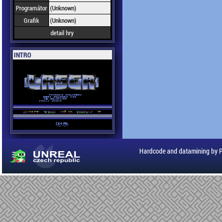
Programátor
(Unknown)
Grafik
(Unknown)
detail hry
INTRO
Hardcode and datamining by 