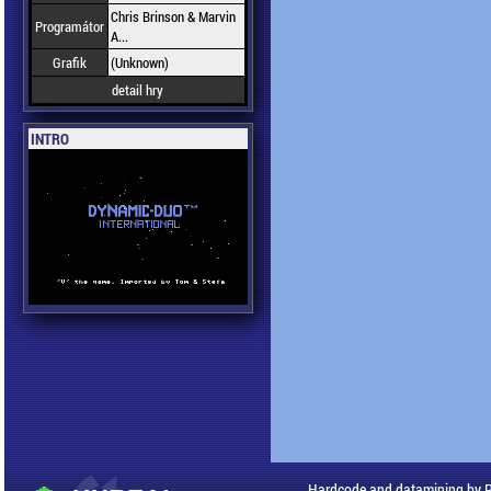
Chris Brinson & Marvin
Programátor
A...
Grafik
(Unknown)
detail hry
INTRO
Hardcode and datamining by 