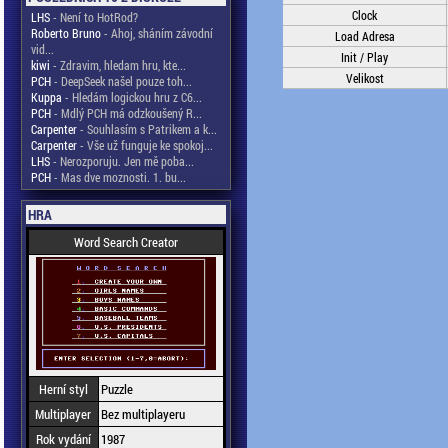
Clock
LHS
- Není to HotRod?
Roberto Bruno
- Ahoj, sháním závodní
Load Adresa
vid...
Init / Play
kiwi
- Zdravim, hledam hru, kte...
Velikost
PCH
- DeepSeek našel pouze toh...
Kuppa
- Hledám logickou hru z C6...
PCH
- Mdlý PCH má odzkoušený R...
Carpenter
- Souhlasím s Patrikem a k...
Carpenter
- Vše už funguje ke spokoj...
LHS
- Nerozporuju. Jen mě poba...
PCH
- Mas dve moznosti. 1. bu...
HRA
Word Search Creator
Herní styl
Puzzle
Multiplayer
Bez multiplayeru
Rok vydání
1987