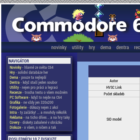
novinky
utility
hry
dema
dentra
re
NAVIGÁTOR
Novinky
- hlavně ze světa C64
Hry
- solidní databáze her
Dema
- pouze ta nejlepší
Autor
Dentra
- když stačí jeden soubor
Utility
- nejen pro práci a legraci
HVSC Link
Recenze
- trocha textu o všem možném
Počet skladeb
PC Software
- když to nejde na C64
Grafika
- ne vždy jen 320x200
Fotogalerie
- důkazy nejen z akcí
Intra
- ty začátky! ... a mnohdy několik
Reklama
- na ticho dňies .. a na hry taky
SID model
Covery
- diskety zabalené v obrázku
Diskuze
- o všem, o ničem a tak
POSLEDNÍCH 10 Z DISKUZE