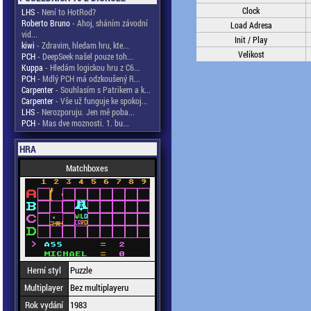
Clock
LHS
- Není to HotRod?
Roberto Bruno
- Ahoj, sháním závodní
Load Adresa
vid...
Init / Play
kiwi
- Zdravim, hledam hru, kte...
Velikost
PCH
- DeepSeek našel pouze toh...
Kuppa
- Hledám logickou hru z C6...
PCH
- Mdlý PCH má odzkoušený R...
Carpenter
- Souhlasím s Patrikem a k...
Carpenter
- Vše už funguje ke spokoj...
LHS
- Nerozporuju. Jen mě poba...
PCH
- Mas dve moznosti. 1. bu...
HRA
Matchboxes
Herní styl
Puzzle
Multiplayer
Bez multiplayeru
Rok vydání
1983