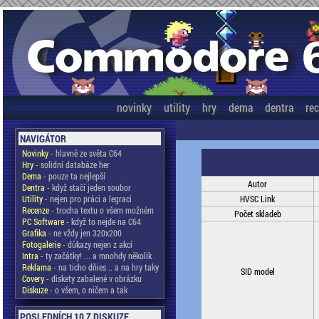
novinky
utility
hry
dema
dentra
re
NAVIGÁTOR
Novinky
- hlavně ze světa C64
Hry
- solidní databáze her
Dema
- pouze ta nejlepší
Autor
Dentra
- když stačí jeden soubor
Utility
- nejen pro práci a legraci
HVSC Link
Recenze
- trocha textu o všem možném
Počet skladeb
PC Software
- když to nejde na C64
Grafika
- ne vždy jen 320x200
Fotogalerie
- důkazy nejen z akcí
Intra
- ty začátky! ... a mnohdy několik
Reklama
- na ticho dňies .. a na hry taky
SID model
Covery
- diskety zabalené v obrázku
Diskuze
- o všem, o ničem a tak
POSLEDNÍCH 10 Z DISKUZE