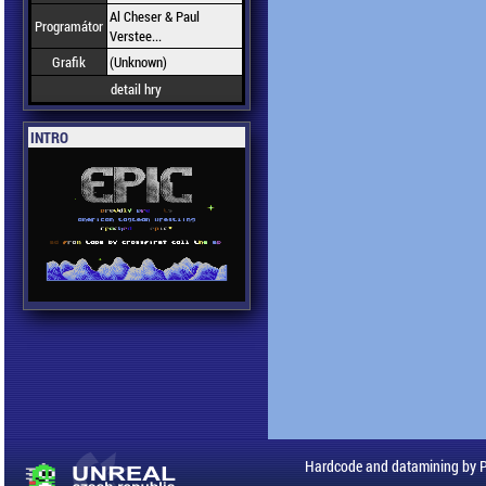
Al Cheser & Paul
Programátor
Verstee...
Grafik
(Unknown)
detail hry
INTRO
Hardcode and datamining by 