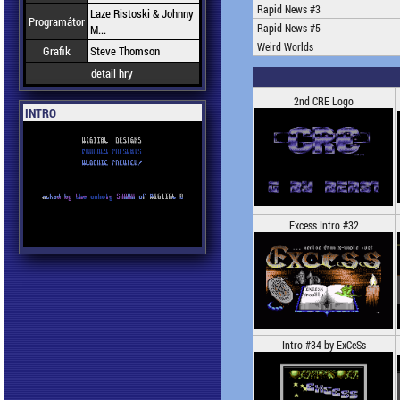
Rapid News #3
Laze Ristoski & Johnny
Programátor
Rapid News #5
M...
Weird Worlds
Grafik
Steve Thomson
detail hry
2nd CRE Logo
INTRO
Excess Intro #32
Intro #34 by ExCeSs