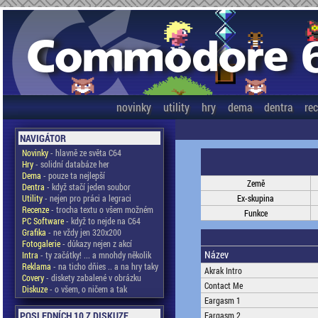
novinky
utility
hry
dema
dentra
re
NAVIGÁTOR
Novinky
- hlavně ze světa C64
Hry
- solidní databáze her
Dema
- pouze ta nejlepší
Země
Dentra
- když stačí jeden soubor
Utility
- nejen pro práci a legraci
Ex-skupina
Recenze
- trocha textu o všem možném
Funkce
PC Software
- když to nejde na C64
Grafika
- ne vždy jen 320x200
Fotogalerie
- důkazy nejen z akcí
Název
Intra
- ty začátky! ... a mnohdy několik
Reklama
- na ticho dňies .. a na hry taky
Akrak Intro
Covery
- diskety zabalené v obrázku
Contact Me
Diskuze
- o všem, o ničem a tak
Eargasm 1
POSLEDNÍCH 10 Z DISKUZE
Eargasm 2