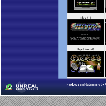
Nitro #14
Rapid News #3
Hardcode and datamining by 