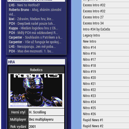
LHS
- Není to HotRod?
Excess Intro #32
Roberto Bruno
- Ahoj, sháním závodní
Excess Intro #32
vid...
Excess Intro 27
kiwi
- Zdravim, hledam hru, kte...
Excess Intro 34
PCH
- DeepSeek našel pouze toh...
Kuppa
- Hledám logickou hru z C6...
Intro #34 by ExCeSs
PCH
- Mdlý PCH má odzkoušený R...
Legacy Intro
Carpenter
- Souhlasím s Patrikem a k...
New Intro
Carpenter
- Vše už funguje ke spokoj...
LHS
- Nerozporuju. Jen mě poba...
Nitro #14
PCH
- Mas dve moznosti. 1. bu...
Nitro #16
Nitro #17
HRA
Nitro #18
Robotics
Nitro #19
Nitro #20
Nitro #21
Nitro #22
Nitro #23
Nitro #24
Nitro #25
Herní styl
H. Scrolling
Nitro #26
Multiplayer
Bez multiplayeru
Rapid News #1
Rapid News #2
Rok vydání
2001