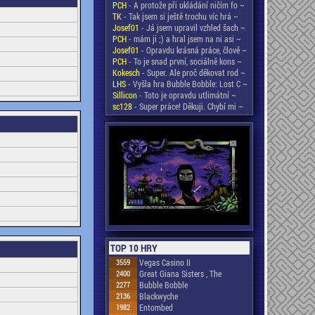
PCH
- A protože při ukládání ničím fo ~
TK
- Tak jsem si ještě trochu víc hrá ~
Josef01
- Já jsem upravil vzhled šach ~
PCH
- mám ji ;) a hral jsem na ni asi ~
Josef01
- Opravdu krásná práce, člově ~
PCH
- To je snad první, sociálně kons ~
Kokesch
- Super. Ale proč děkovat rod ~
LHS
- Vyšla hra Bubble Bobble: Lost C ~
Sillicon
- Toto je opravdu utlimátní ~
sc128
- Super práce! Děkuji. Chybí mi ~
TOP 10 HRY
3559
Vegas Casino II
2400
Great Giana Sisters , The
2277
Bubble Bobble
2136
Blackwyche
1982
Entombed