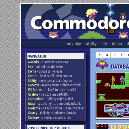
novinky
utility
hry
dema
d
#
a
b
c
NAVIGÁTOR
Novinky
- hlavně ze světa C64
DATABÁ
Hry
- solidní databáze her
Dema
- pouze ta nejlepší
Dentra
- když stačí jeden soubor
Utility
- nejen pro práci a legraci
Recenze
- trocha textu o všem možném
PC Software
- když to nejde na C64
Grafika
- ne vždy jen 320x200
Fotogalerie
- důkazy nejen z akcí
Intra
- ty začátky! ... a mnohdy několik
Reklama
- na ticho dňies .. a na hry taky
Covery
- diskety zabalené v obrázku
Diskuze
- o všem, o ničem a tak
POSLEDNÍCH 10 Z DISKUZE