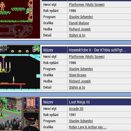
Herní styl
Platformer (Multi Screen)
Rok vydání
1986
Program
Stanley Schembri
Grafika
Daniel Malone
Hudba
Richard Joseph
Detail
Stáhni si to
Název
Hexenk?che II - Der K?rbis schl?gt ...
Herní styl
Platformer (Multi Screen)
Rok vydání
1986
Program
Stanley Schembri
Grafika
Steve Brown
Hudba
Richard Joseph
Detail
Stáhni si to
Název
Last Ninja III
Herní styl
Arcade 3D
Rok vydání
1991
Program
Stanley Schembri
Grafika
Robin Levy & Arthur van ...