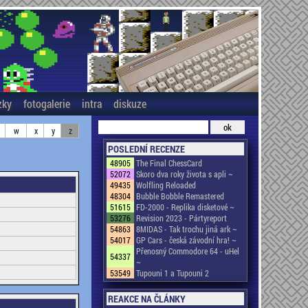
zky
fotogalerie
intra
diskuze
w
x
y
z
POSLEDNÍ RECENZE
48905
The Final ChessCard
52072
Skoro dva roky života s apli ~
49435
Wolfling Reloaded
48304
Bubble Bobble Remastered
51615
FD-2000 - Replika disketové ~
53276
Revision 2023 - Pártyreport
54863
8MIDAS - Tak trochu jiná ark ~
54017
GP Cars - česká závodní hra! ~
Přenosný Commodore 64 - uHel
54337
~
53549
Tupouni 1 a Tupouni 2
REAKCE NA ČLÁNKY