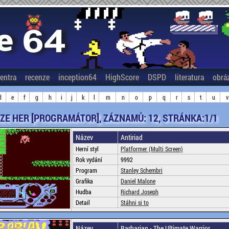
entra
recenze
inception64
HighScore
DSPD
literatura
obrá
d
e
f
g
h
i
j
k
l
m
n
o
p
q
r
s
t
u
v
ZE HER [PROGRAMÁTOR], ZÁZNAMŮ: 12, STRÁNKA:1/1
Název
Antiriad
Herní styl
Platformer (Multi Screen)
Rok vydání
9992
Program
Stanley Schembri
Grafika
Daniel Malone
Hudba
Richard Joseph
Detail
Stáhni si to
Název
Barbarian - The Ultimate Warrior