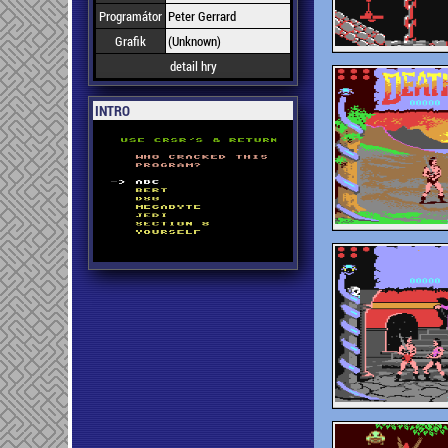
Programátor
Peter Gerrard
Grafik
(Unknown)
detail hry
INTRO