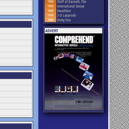
1934
Staff of Karnath, The
1926
International Soccer
1920
Decathlon
1919
3-D Labyrinth
1890
Dinky Doo
ADVERT