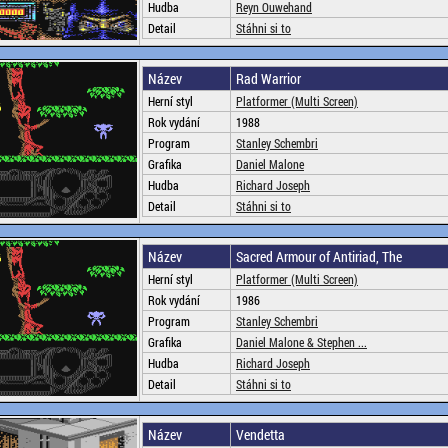
Hudba
Reyn Ouwehand
Detail
Stáhni si to
Název
Rad Warrior
Herní styl
Platformer (Multi Screen)
Rok vydání
1988
Program
Stanley Schembri
Grafika
Daniel Malone
Hudba
Richard Joseph
Detail
Stáhni si to
Název
Sacred Armour of Antiriad, The
Herní styl
Platformer (Multi Screen)
Rok vydání
1986
Program
Stanley Schembri
Grafika
Daniel Malone & Stephen ...
Hudba
Richard Joseph
Detail
Stáhni si to
Název
Vendetta