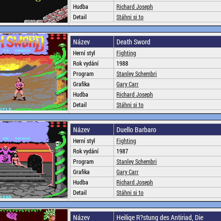
Hudba
Richard Joseph
Detail
Stáhni si to
Název
Death Sword
Herní styl
Fighting
Rok vydání
1988
Program
Stanley Schembri
Grafika
Gary Carr
Hudba
Richard Joseph
Detail
Stáhni si to
Název
Duello Barbaro
Herní styl
Fighting
Rok vydání
1987
Program
Stanley Schembri
Grafika
Gary Carr
Hudba
Richard Joseph
Detail
Stáhni si to
Název
Heilige R?stung des Antiriad, Die