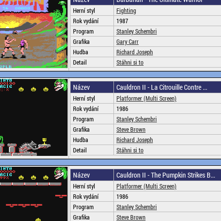
Herní styl
Fighting
Rok vydání
1987
Program
Stanley Schembri
Grafika
Gary Carr
Hudba
Richard Joseph
Detail
Stáhni si to
Název
Cauldron II - La Citrouille Contre ...
Herní styl
Platformer (Multi Screen)
Rok vydání
1986
Program
Stanley Schembri
Grafika
Steve Brown
Hudba
Richard Joseph
Detail
Stáhni si to
Název
Cauldron II - The Pumpkin Strikes B...
Herní styl
Platformer (Multi Screen)
Rok vydání
1986
Program
Stanley Schembri
Grafika
Steve Brown