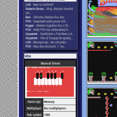
LHS
- Není to HotRod?
Roberto Bruno
- Ahoj, sháním závodní
vid...
kiwi
- Zdravim, hledam hru, kte...
PCH
- DeepSeek našel pouze toh...
Kuppa
- Hledám logickou hru z C6...
PCH
- Mdlý PCH má odzkoušený R...
Carpenter
- Souhlasím s Patrikem a k...
Carpenter
- Vše už funguje ke spokoj...
LHS
- Nerozporuju. Jen mě poba...
PCH
- Mas dve moznosti. 1. bu...
HRA
Musical Simon
Herní styl
Memory
Multiplayer
Bez multiplayeru
Rok vydání
1985