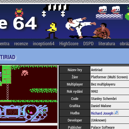
entra
recenze
inception64
HighScore
DSPD
literatura
obrá
TIRIAD
Název hry
Antiriad
Žánr
Platformer (Multi Screen)
Multiplayer
Bez multiplayeru
Rok vydání
9992
Code
Stanley Schembri
Grafika
Daniel Malone
Hudba
Richard Joseph
Developer
(Unknown)
Publisher
Palace Software