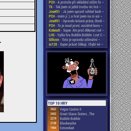
PCH
- A protože při ukládání ničím fo ~
TK
- Tak jsem si ještě trochu víc hrá ~
Josef01
- Já jsem upravil vzhled šach ~
PCH
- mám ji ;) a hral jsem na ni asi ~
Josef01
- Opravdu krásná práce, člově ~
PCH
- To je snad první, sociálně kons ~
Kokesch
- Super. Ale proč děkovat rod ~
LHS
- Vyšla hra Bubble Bobble: Lost C ~
Sillicon
- Toto je opravdu utlimátní ~
>
sc128
- Super práce! Děkuji. Chybí mi ~
TOP 10 HRY
3562
Vegas Casino II
2402
Great Giana Sisters , The
2279
Bubble Bobble
2138
Blackwyche
1984
Entombed