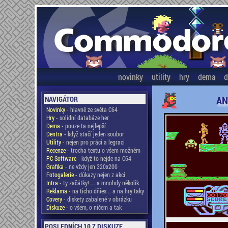
novinky
utility
hry
dema
d
AN
NAVIGÁTOR
Novinky
- hlavně ze světa C64
Hry
- solidní databáze her
Dema
- pouze ta nejlepší
Dentra
- když stačí jeden soubor
Utility
- nejen pro práci a legraci
Recenze
- trocha textu o všem možném
PC Software
- když to nejde na C64
Grafika
- ne vždy jen 320x200
Fotogalerie
- důkazy nejen z akcí
Intra
- ty začátky! ... a mnohdy několik
Reklama
- na ticho dňies .. a na hry taky
Covery
- diskety zabalené v obrázku
Diskuze
- o všem, o ničem a tak
POSLEDNÍCH 10 Z DISKUZE