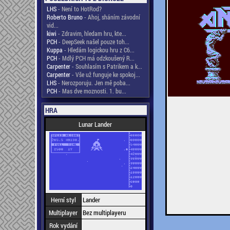
LHS
- Není to HotRod?
Roberto Bruno
- Ahoj, sháním závodní
vid...
kiwi
- Zdravim, hledam hru, kte...
PCH
- DeepSeek našel pouze toh...
Kuppa
- Hledám logickou hru z C6...
PCH
- Mdlý PCH má odzkoušený R...
Carpenter
- Souhlasím s Patrikem a k...
Carpenter
- Vše už funguje ke spokoj...
LHS
- Nerozporuju. Jen mě poba...
PCH
- Mas dve moznosti. 1. bu...
HRA
Lunar Lander
Herní styl
Lander
Multiplayer
Bez multiplayeru
Rok vydání