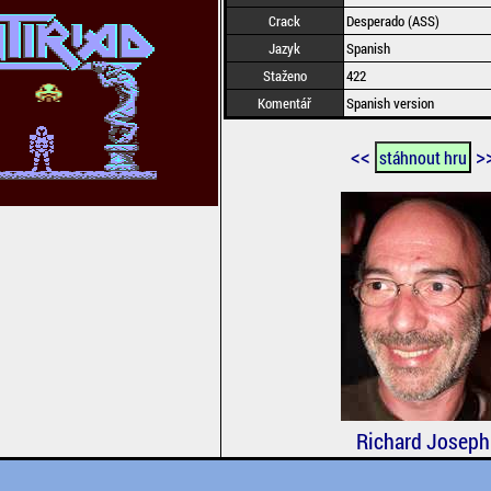
Crack
Desperado (ASS)
Jazyk
Spanish
Staženo
422
Komentář
Spanish version
<<
>
stáhnout hru
Richard Joseph