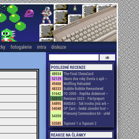
zky
fotogalerie
intra
diskuze
POSLEDNÍ RECENZE
48934
The Final ChessCard
52129
Skoro dva roky života s apli ~
49468
Wolfling Reloaded
48333
Bubble Bobble Remastered
51642
FD-2000 - Replika disketové ~
53315
Revision 2023 - Pártyreport
54895
8MIDAS - Tak trochu jiná ark ~
54048
GP Cars - česká závodní hra! ~
Přenosný Commodore 64 - uHel
54359
~
53585
Tupouni 1 a Tupouni 2
REAKCE NA ČLÁNKY