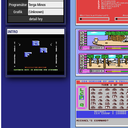
Programátor
Terga Minos
Grafik
(Unknown)
detail hry
INTRO