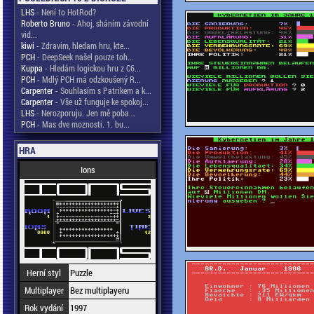
LHS
- Není to HotRod?
Roberto Bruno
- Ahoj, sháním závodní
vid...
kiwi
- Zdravim, hledam hru, kte...
PCH
- DeepSeek našel pouze toh...
Kuppa
- Hledám logickou hru z C6...
PCH
- Mdlý PCH má odzkoušený R...
Carpenter
- Souhlasím s Patrikem a k...
Carpenter
- Vše už funguje ke spokoj...
LHS
- Nerozporuju. Jen mě poba...
PCH
- Mas dve moznosti. 1. bu...
HRA
Ions
Herní styl
Puzzle
Multiplayer
Bez multiplayeru
Rok vydání
1997