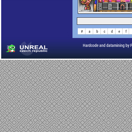
#
a
b
c
d
e
f
Hardcode and datamining by 