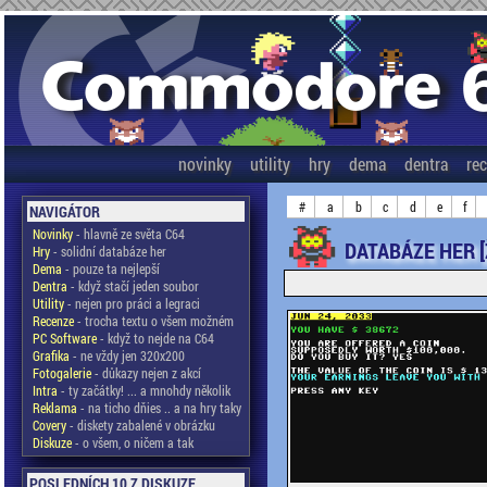
novinky
utility
hry
dema
dentra
re
#
a
b
c
d
e
f
NAVIGÁTOR
Novinky
- hlavně ze světa C64
DATABÁZE HER [
Hry
- solidní databáze her
Dema
- pouze ta nejlepší
Dentra
- když stačí jeden soubor
Utility
- nejen pro práci a legraci
Recenze
- trocha textu o všem možném
PC Software
- když to nejde na C64
Grafika
- ne vždy jen 320x200
Fotogalerie
- důkazy nejen z akcí
Intra
- ty začátky! ... a mnohdy několik
Reklama
- na ticho dňies .. a na hry taky
Covery
- diskety zabalené v obrázku
Diskuze
- o všem, o ničem a tak
POSLEDNÍCH 10 Z DISKUZE