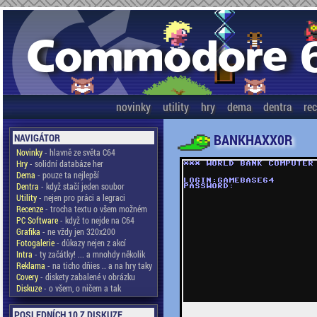
novinky
utility
hry
dema
dentra
re
BANKHAXX0R
NAVIGÁTOR
Novinky
- hlavně ze světa C64
Hry
- solidní databáze her
Dema
- pouze ta nejlepší
Dentra
- když stačí jeden soubor
Utility
- nejen pro práci a legraci
Recenze
- trocha textu o všem možném
PC Software
- když to nejde na C64
Grafika
- ne vždy jen 320x200
Fotogalerie
- důkazy nejen z akcí
Intra
- ty začátky! ... a mnohdy několik
Reklama
- na ticho dňies .. a na hry taky
Covery
- diskety zabalené v obrázku
Diskuze
- o všem, o ničem a tak
POSLEDNÍCH 10 Z DISKUZE