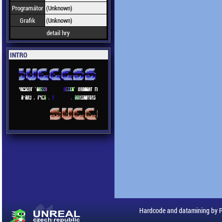
Programátor
(Unknown)
Grafik
(Unknown)
detail hry
INTRO
Hardcode and datamining by 