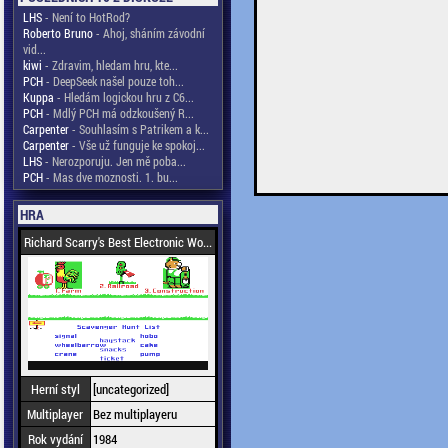
LHS
- Není to HotRod?
Roberto Bruno
- Ahoj, sháním závodní
vid...
kiwi
- Zdravim, hledam hru, kte...
PCH
- DeepSeek našel pouze toh...
Kuppa
- Hledám logickou hru z C6...
PCH
- Mdlý PCH má odzkoušený R...
Carpenter
- Souhlasím s Patrikem a k...
Carpenter
- Vše už funguje ke spokoj...
LHS
- Nerozporuju. Jen mě poba...
PCH
- Mas dve moznosti. 1. bu...
HRA
Richard Scarry's Best Electronic Wo...
Herní styl
[uncategorized]
Multiplayer
Bez multiplayeru
Rok vydání
1984