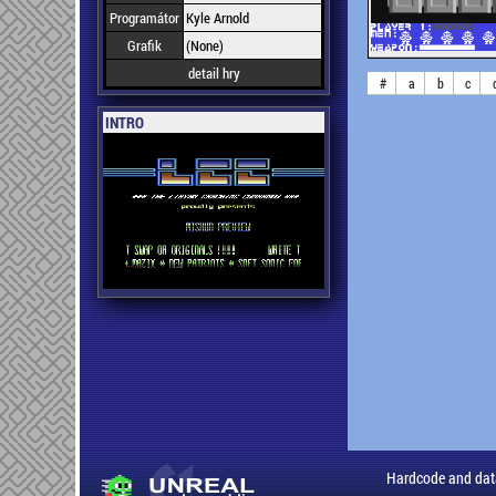
Programátor
Kyle Arnold
Grafik
(None)
detail hry
#
a
b
c
INTRO
Hardcode and dat