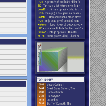
PCH
- A protože při ukládání ničím fo ~
TK
- Tak jsem si ještě trochu víc hrá ~
Josef01
- Já jsem upravil vzhled šach ~
PCH
- mám ji ;) a hral jsem na ni asi ~
Josef01
- Opravdu krásná práce, člově ~
PCH
- To je snad první, sociálně kons ~
Kokesch
- Super. Ale proč děkovat rod ~
LHS
- Vyšla hra Bubble Bobble: Lost C ~
Sillicon
- Toto je opravdu utlimátní ~
sc128
- Super práce! Děkuji. Chybí mi ~
TOP 10 HRY
3564
Vegas Casino II
2404
Great Giana Sisters , The
2280
Bubble Bobble
2138
Blackwyche
1986
Entombed
1934
Staff of Karnath, The