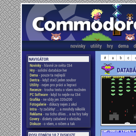
novinky
utility
hry
dema
d
#
a
b
c
NAVIGÁTOR
Novinky
- hlavně ze světa C64
DATABÁ
Hry
- solidní databáze her
Dema
- pouze ta nejlepší
Dentra
- když stačí jeden soubor
Utility
- nejen pro práci a legraci
Recenze
- trocha textu o všem možném
PC Software
- když to nejde na C64
Grafika
- ne vždy jen 320x200
Fotogalerie
- důkazy nejen z akcí
Intra
- ty začátky! ... a mnohdy několik
Reklama
- na ticho dňies .. a na hry taky
Covery
- diskety zabalené v obrázku
Diskuze
- o všem, o ničem a tak
POSLEDNÍCH 10 Z DISKUZE