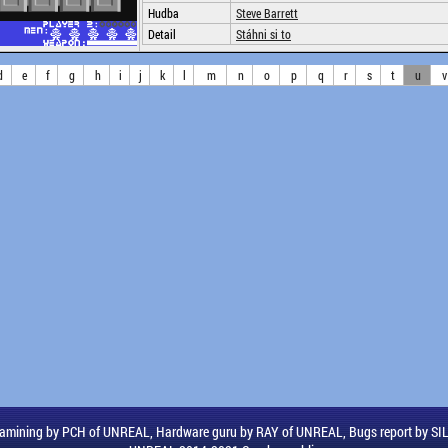
Hudba
Steve Barrett
Detail
Stáhni si to
d
e
f
g
h
i
j
k
l
m
n
o
p
q
r
s
t
u
v
amining by PCH of UNREAL, Hardware guru by RAY of UNREAL, Bugs report by S