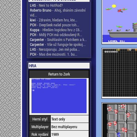
LHS
- Není to HotRod?
Roberto Bruno
- Ahoj, sháním závodní
vid...
kiwi
- Zdravim, hledam hru, kte...
PCH
- DeepSeek našel pouze toh...
Kuppa
- Hledám logickou hru z C6...
PCH
- Mdlý PCH má odzkoušený R...
Carpenter
- Souhlasím s Patrikem a k...
Carpenter
- Vše už funguje ke spokoj...
LHS
- Nerozporuju. Jen mě poba...
PCH
- Mas dve moznosti. 1. bu...
HRA
Return to Zork
Herní styl
Text only
Multiplayer
Bez multiplayeru
Rok vydání
1989