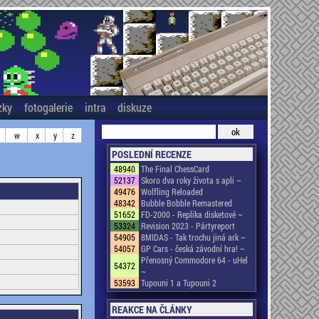
zky
fotogalerie
intra
diskuze
w
x
y
z
POSLEDNÍ RECENZE
48940
The Final ChessCard
52137
Skoro dva roky života s apli ~
49476
Wolfling Reloaded
48342
Bubble Bobble Remastered
51652
FD-2000 - Replika disketové ~
53324
Revision 2023 - Pártyreport
54905
8MIDAS - Tak trochu jiná ark ~
54057
GP Cars - česká závodní hra! ~
Přenosný Commodore 64 - uHel
54372
~
53593
Tupouni 1 a Tupouni 2
REAKCE NA ČLÁNKY