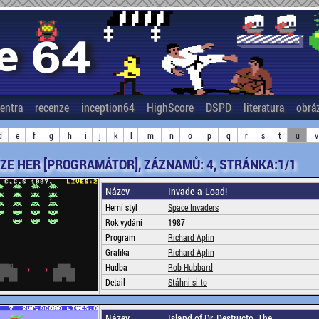
entra
recenze
inception64
HighScore
DSPD
literatura
obrá
d
e
f
g
h
i
j
k
l
m
n
o
p
q
r
s
t
u
v
ZE HER [PROGRAMÁTOR], ZÁZNAMŮ: 4, STRÁNKA:1/1
Název
Invade-a-Load!
Herní styl
Space Invaders
Rok vydání
1987
Program
Richard Aplin
Grafika
Richard Aplin
Hudba
Rob Hubbard
Detail
Stáhni si to
Název
Island of Dr. Destructo, The