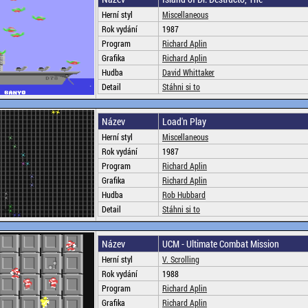
Herní styl
Miscellaneous
Rok vydání
1987
Program
Richard Aplin
Grafika
Richard Aplin
Hudba
David Whittaker
Detail
Stáhni si to
Název
Load'n Play
Herní styl
Miscellaneous
Rok vydání
1987
Program
Richard Aplin
Grafika
Richard Aplin
Hudba
Rob Hubbard
Detail
Stáhni si to
Název
UCM - Ultimate Combat Mission
Herní styl
V. Scrolling
Rok vydání
1988
Program
Richard Aplin
Grafika
Richard Aplin