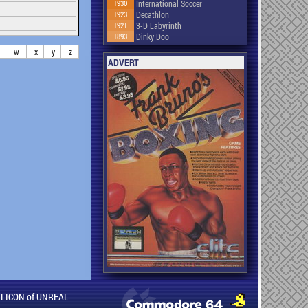
1930
International Soccer
1923
Decathlon
1921
3-D Labyrinth
1893
Dinky Doo
w
x
y
z
ADVERT
ILLICON of UNREAL