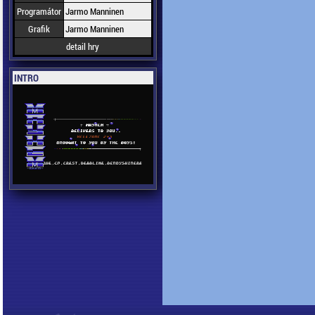
Programátor
Jarmo Manninen
Grafik
Jarmo Manninen
detail hry
INTRO