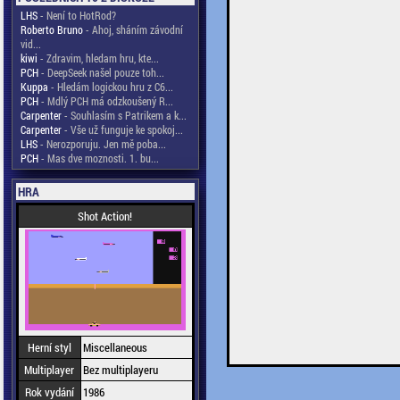
LHS
- Není to HotRod?
Roberto Bruno
- Ahoj, sháním závodní
vid...
kiwi
- Zdravim, hledam hru, kte...
PCH
- DeepSeek našel pouze toh...
Kuppa
- Hledám logickou hru z C6...
PCH
- Mdlý PCH má odzkoušený R...
Carpenter
- Souhlasím s Patrikem a k...
Carpenter
- Vše už funguje ke spokoj...
LHS
- Nerozporuju. Jen mě poba...
PCH
- Mas dve moznosti. 1. bu...
HRA
Shot Action!
Herní styl
Miscellaneous
Multiplayer
Bez multiplayeru
Rok vydání
1986