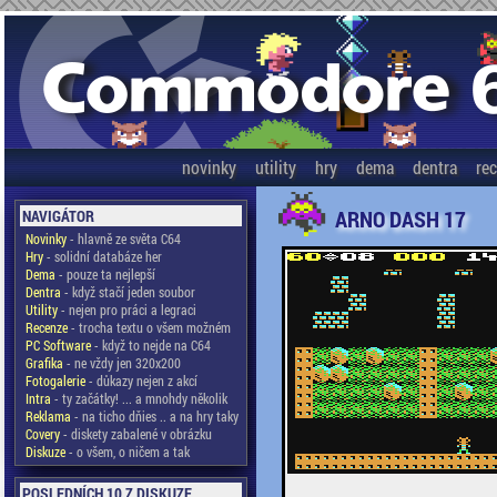
novinky
utility
hry
dema
dentra
re
ARNO DASH 17
NAVIGÁTOR
Novinky
- hlavně ze světa C64
Hry
- solidní databáze her
Dema
- pouze ta nejlepší
Dentra
- když stačí jeden soubor
Utility
- nejen pro práci a legraci
Recenze
- trocha textu o všem možném
PC Software
- když to nejde na C64
Grafika
- ne vždy jen 320x200
Fotogalerie
- důkazy nejen z akcí
Intra
- ty začátky! ... a mnohdy několik
Reklama
- na ticho dňies .. a na hry taky
Covery
- diskety zabalené v obrázku
Diskuze
- o všem, o ničem a tak
POSLEDNÍCH 10 Z DISKUZE