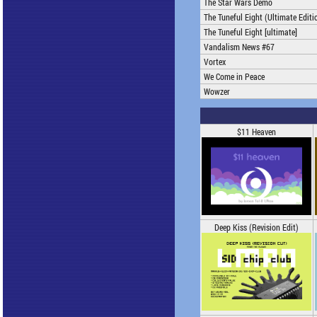
The Star Wars Demo
The Tuneful Eight (Ultimate Editio
The Tuneful Eight [ultimate]
Vandalism News #67
Vortex
We Come in Peace
Wowzer
$11 Heaven
Deep Kiss (Revision Edit)