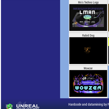
Mo's Techno Logy
Rabid Dog
Wowzer
Hardcode and datamining by 