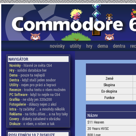
novinky
utility
hry
dema
dentra
re
NAVIGÁTOR
Novinky
- hlavně ze světa C64
Hry
- solidní databáze her
Dema
- pouze ta nejlepší
Země
Dentra
- když stačí jeden soubor
Utility
- nejen pro práci a legraci
Skupina
Recenze
- trocha textu o všem možném
Ex-skupina
PC Software
- když to nejde na C64
Funkce
Grafika
- ne vždy jen 320x200
Fotogalerie
- důkazy nejen z akcí
Intra
- ty začátky! ... a mnohdy několik
Reklama
- na ticho dňies .. a na hry taky
Název
Covery
- diskety zabalené v obrázku
$11 Heaven
Diskuze
- o všem, o ničem a tak
20 Years HVSC
POSLEDNÍCH 10 Z DISKUZE
808 Love