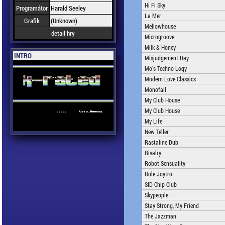
Hi Fi Sky
Programátor
Harald Seeley
La Mer
Grafik
(Unknown)
Mellowhouse
detail hry
Microgroove
Milk & Honey
INTRO
Misjudgement Day
Mo's Techno Logy
Modern Love Classics
Monofail
My Club House
My Club House
My Life
New Teller
Rastaline Dub
Rivalry
Robot Sensuality
Role Joytro
SID Chip Club
Skypeople
Stay Strong, My Friend
The Jazzman