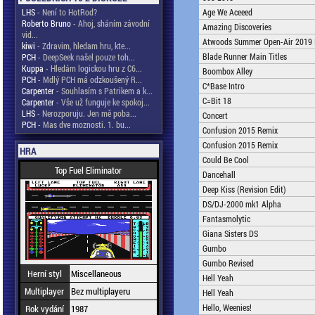
LHS
- Není to HotRod?
Age We Aceeed
Roberto Bruno
- Ahoj, sháním závodní
Amazing Discoveries
vid...
Atwoods Summer Open-Air 2019 I
kiwi
- Zdravim, hledam hru, kte...
Blade Runner Main Titles
PCH
- DeepSeek našel pouze toh...
Kuppa
- Hledám logickou hru z C6...
Boombox Alley
PCH
- Mdlý PCH má odzkoušený R...
C*Base Intro
Carpenter
- Souhlasím s Patrikem a k...
C=Bit 18
Carpenter
- Vše už funguje ke spokoj...
LHS
- Nerozporuju. Jen mě poba...
Concert
PCH
- Mas dve moznosti. 1. bu...
Confusion 2015 Remix
Confusion 2015 Remix
HRA
Could Be Cool
Top Fuel Eliminator
Dancehall
Deep Kiss (Revision Edit)
DS/DJ-2000 mk1 Alpha
Fantasmolytic
Giana Sisters DS
Gumbo
Gumbo Revised
Herní styl
Miscellaneous
Hell Yeah
Multiplayer
Bez multiplayeru
Hell Yeah
Hello, Weenies!
Rok vydání
1987