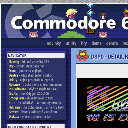
novinky
utility
hry
dema
dentra
re
DSPD - DETAIL 
NAVIGÁTOR
Novinky
- hlavně ze světa C64
Hry
- solidní databáze her
Dema
- pouze ta nejlepší
Dentra
- když stačí jeden soubor
Utility
- nejen pro práci a legraci
Recenze
- trocha textu o všem možném
PC Software
- když to nejde na C64
Grafika
- ne vždy jen 320x200
Fotogalerie
- důkazy nejen z akcí
Intra
- ty začátky! ... a mnohdy několik
Reklama
- na ticho dňies .. a na hry taky
Covery
- diskety zabalené v obrázku
Diskuze
- o všem, o ničem a tak
POSLEDNÍCH 10 Z DISKUZE