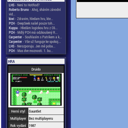
LHS
- Není to HotRod?
Roberto Bruno
- Ahoj, sháním závodní
vid...
kiwi
- Zdravim, hledam hru, kte...
PCH
- DeepSeek našel pouze toh...
Kuppa
- Hledám logickou hru z C6...
PCH
- Mdlý PCH má odzkoušený R...
Carpenter
- Souhlasím s Patrikem a k...
Carpenter
- Vše už funguje ke spokoj...
LHS
- Nerozporuju. Jen mě poba...
PCH
- Mas dve moznosti. 1. bu...
HRA
Druido
Herní styl
Gauntlet
Multiplayer
Bez multiplayeru
Rok vydání
1987