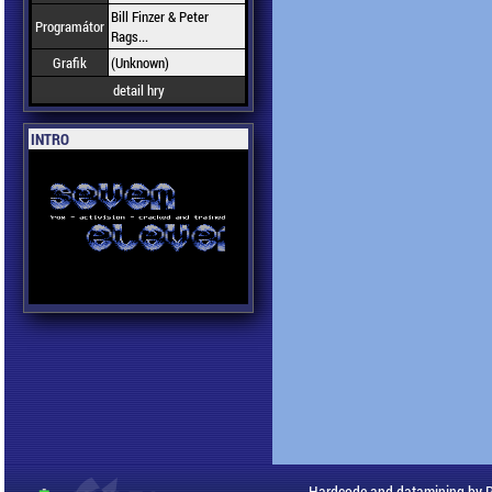
Bill Finzer & Peter
Programátor
Rags...
Grafik
(Unknown)
detail hry
INTRO
Hardcode and datamining by 