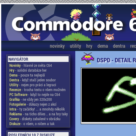
novinky
utility
hry
dema
dentra
re
DSPD - DETAIL 
NAVIGÁTOR
Novinky
- hlavně ze světa C64
Hry
- solidní databáze her
Dema
- pouze ta nejlepší
Dentra
- když stačí jeden soubor
Utility
- nejen pro práci a legraci
Recenze
- trocha textu o všem možném
PC Software
- když to nejde na C64
Grafika
- ne vždy jen 320x200
Fotogalerie
- důkazy nejen z akcí
Intra
- ty začátky! ... a mnohdy několik
Reklama
- na ticho dňies .. a na hry taky
Covery
- diskety zabalené v obrázku
Diskuze
- o všem, o ničem a tak
POSLEDNÍCH 10 Z DISKUZE