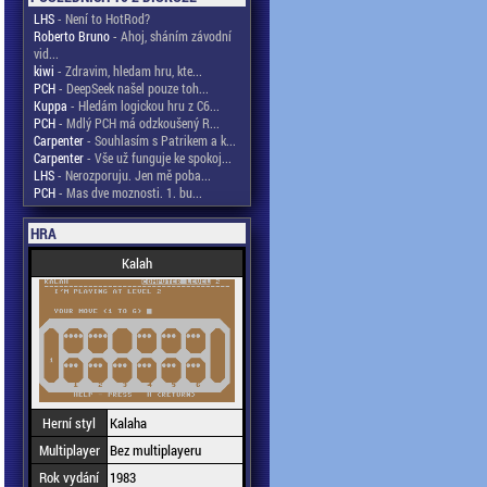
LHS
- Není to HotRod?
Roberto Bruno
- Ahoj, sháním závodní
vid...
kiwi
- Zdravim, hledam hru, kte...
PCH
- DeepSeek našel pouze toh...
Kuppa
- Hledám logickou hru z C6...
PCH
- Mdlý PCH má odzkoušený R...
Carpenter
- Souhlasím s Patrikem a k...
Carpenter
- Vše už funguje ke spokoj...
LHS
- Nerozporuju. Jen mě poba...
PCH
- Mas dve moznosti. 1. bu...
HRA
Kalah
Herní styl
Kalaha
Multiplayer
Bez multiplayeru
Rok vydání
1983