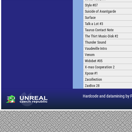
Style #07
Suicide of Avantgarde
Surface
Talk a Lot #3
Taurus Contact Note
The Thirt Music-Disk #2
Thunder Sound
Vaudeville Intro
Venom
Widobet #05
X-mas Cooperation 2
Xpose #1
Zacollection
ZaxBox 28
Hardcode and datamining by 