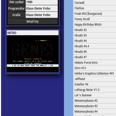
Rok vydání
1986
Fairwell
Programátor
Klaus-Dieter Frohn
Flatline
Fresh #03 [hungarian]
Grafik
Klaus-Dieter Frohn
Funny Scroll
detail hry
Happy Birthday Witch
Híradó #2
INTRO
Híradó #3
Híradó #4
Híradó #4.4
Híradó #6
Híradó #7
Hokuto Force Intro
Intro #13
Isildur's Graphics Collection #01
Jeffland
Kalafior #4
Lethargy Noter V1.3
Let´s Summer
Metamorphosis #2
Metamorphosis #3
Metamorphosis #4