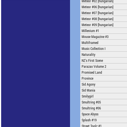
Meteor #02 [hungarian]
Meteor #06 [hungarian]
Meteor #07 [hungarian]
Meteor #08 [hungarian]
Meteor #09 [hungarian]
Millenium #1
Mouse Magazine #3
Multiframed
Music Collection I
Naturality
NZ's First Scene
Parazax Volume 2
Promised Land
Province
Sid Agony
Sid Mania
Smilygirl
Smultring #05
Smultring #06
Space Abyss
Splash #19
Street Toolz #1