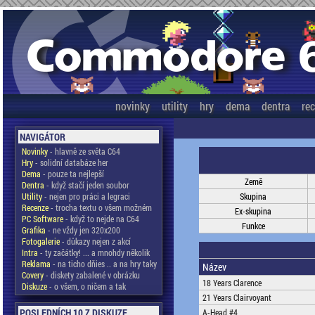
novinky
utility
hry
dema
dentra
re
NAVIGÁTOR
Novinky
- hlavně ze světa C64
Hry
- solidní databáze her
Dema
- pouze ta nejlepší
Země
Dentra
- když stačí jeden soubor
Utility
- nejen pro práci a legraci
Skupina
Recenze
- trocha textu o všem možném
Ex-skupina
PC Software
- když to nejde na C64
Funkce
Grafika
- ne vždy jen 320x200
Fotogalerie
- důkazy nejen z akcí
Intra
- ty začátky! ... a mnohdy několik
Reklama
- na ticho dňies .. a na hry taky
Název
Covery
- diskety zabalené v obrázku
18 Years Clarence
Diskuze
- o všem, o ničem a tak
21 Years Clairvoyant
POSLEDNÍCH 10 Z DISKUZE
A-Head #4