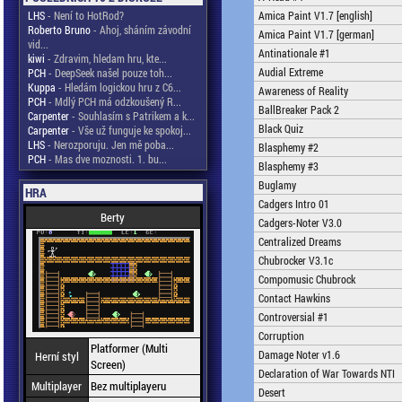
LHS
- Není to HotRod?
Amica Paint V1.7 [english]
Roberto Bruno
- Ahoj, sháním závodní
Amica Paint V1.7 [german]
vid...
Antinationale #1
kiwi
- Zdravim, hledam hru, kte...
Audial Extreme
PCH
- DeepSeek našel pouze toh...
Kuppa
- Hledám logickou hru z C6...
Awareness of Reality
PCH
- Mdlý PCH má odzkoušený R...
BallBreaker Pack 2
Carpenter
- Souhlasím s Patrikem a k...
Black Quiz
Carpenter
- Vše už funguje ke spokoj...
LHS
- Nerozporuju. Jen mě poba...
Blasphemy #2
PCH
- Mas dve moznosti. 1. bu...
Blasphemy #3
Buglamy
HRA
Cadgers Intro 01
Berty
Cadgers-Noter V3.0
Centralized Dreams
Chubrocker V3.1c
Compomusic Chubrock
Contact Hawkins
Controversial #1
Corruption
Platformer (Multi
Damage Noter v1.6
Herní styl
Screen)
Declaration of War Towards NTI
Multiplayer
Bez multiplayeru
Desert