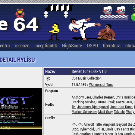
entra
recenze
inception64
HighScore
DSPD
literatura
obrá
 DETAIL RYLÍSU
Název
Deviet Tune Disk V1.0
Typ
C64 Music Collection
Vydal
17.5.1989 /
Warriors of Time
Program
Anthony Lees
,
Charles Deenen
,
Chris Huelsb
Cracking Service
,
Future Freak
,
Gazza
,
JCH
,
Hudba
Tel
,
Johannes Bjerregaard
,
Jonathan Dunn
,
Markus Schneider
,
Matt Gray
,
Takashi
,
Wally
Grafika
<?>
,
<?>
,
Airwolf Title
,
Amyloid
,
Beyond the Z
Stop
,
Cybernoid
,
Driller
,
Enola Gay
,
Fantastic
Fashionating
,
Hunter's Moon
,
Ik ben vandaag