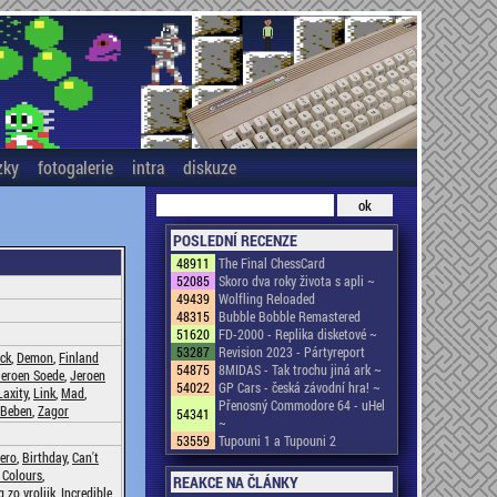
zky
fotogalerie
intra
diskuze
POSLEDNÍ RECENZE
48911
The Final ChessCard
52085
Skoro dva roky života s apli ~
49439
Wolfling Reloaded
48315
Bubble Bobble Remastered
51620
FD-2000 - Replika disketové ~
53287
Revision 2023 - Pártyreport
eck
,
Demon
,
Finland
54875
8MIDAS - Tak trochu jiná ark ~
Jeroen Soede
,
Jeroen
54022
GP Cars - česká závodní hra! ~
Laxity
,
Link
,
Mad
,
Přenosný Commodore 64 - uHel
 Beben
,
Zagor
54341
~
53559
Tupouni 1 a Tupouni 2
ero
,
Birthday
,
Can't
 Colours
,
REAKCE NA ČLÁNKY
 zo vrolijk
,
Incredible