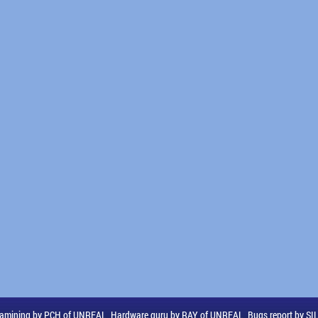
amining by PCH of UNREAL, Hardware guru by RAY of UNREAL, Bugs report by S