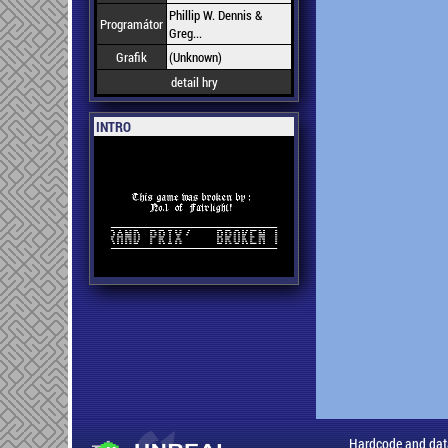
Phillip W. Dennis &
Programátor
Greg...
Grafik
(Unknown)
detail hry
INTRO
Hardcode and dat