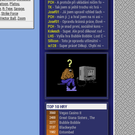
PCH
- A protože při ukládání ničím fo ~
atoon
,
Platou
,
TK
- Tak jsem si ještě trochu víc hrá ~
e
,
R-Type
,
Savage
,
Josef01
- Já jsem upravil vzhled šach ~
,
Strike Force
PCH
- mám ji ;) a hral jsem na ni asi ~
Vector Ball
,
Zoom
Josef01
- Opravdu krásná práce, člově ~
PCH
- To je snad první, sociálně kons ~
Kokesch
- Super. Ale proč děkovat rod ~
LHS
- Vyšla hra Bubble Bobble: Lost C ~
Sillicon
- Toto je opravdu utlimátní ~
sc128
- Super práce! Děkuji. Chybí mi ~
TOP 10 HRY
3560
Vegas Casino II
2400
Great Giana Sisters , The
2277
Bubble Bobble
2137
Blackwyche
1982
Entombed