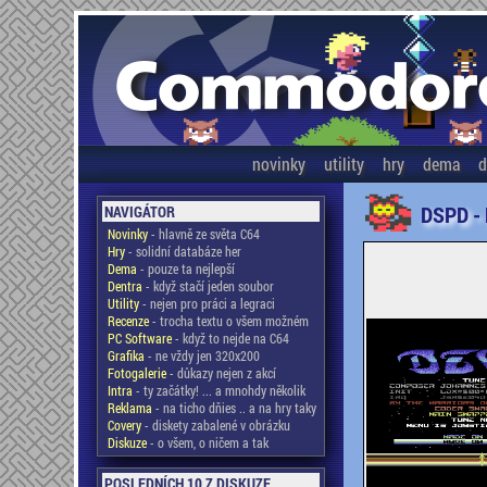
novinky
utility
hry
dema
d
DSPD -
NAVIGÁTOR
Novinky
- hlavně ze světa C64
Hry
- solidní databáze her
Dema
- pouze ta nejlepší
Dentra
- když stačí jeden soubor
Utility
- nejen pro práci a legraci
Recenze
- trocha textu o všem možném
PC Software
- když to nejde na C64
Grafika
- ne vždy jen 320x200
Fotogalerie
- důkazy nejen z akcí
Intra
- ty začátky! ... a mnohdy několik
Reklama
- na ticho dňies .. a na hry taky
Covery
- diskety zabalené v obrázku
Diskuze
- o všem, o ničem a tak
POSLEDNÍCH 10 Z DISKUZE