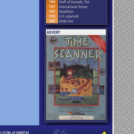
1934
Staff of Karnath, The
1927
International Soccer
1922
Decathlon
1919
3-D Labyrinth
1891
Dinky Doo
ADVERT
ILLICON of UNREAL