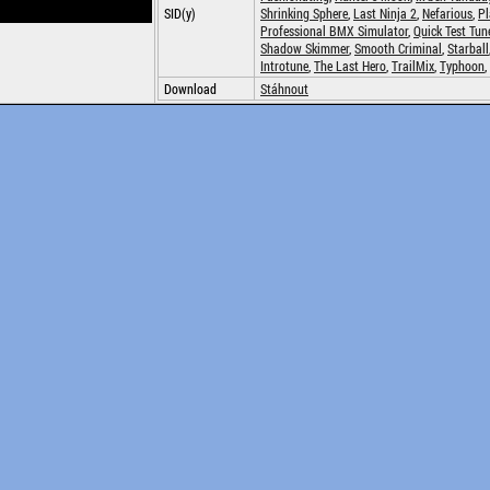
SID(y)
Shrinking Sphere
,
Last Ninja 2
,
Nefarious
,
Pl
Professional BMX Simulator
,
Quick Test Tun
Shadow Skimmer
,
Smooth Criminal
,
Starball
Introtune
,
The Last Hero
,
TrailMix
,
Typhoon
,
Download
Stáhnout