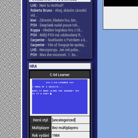
LHS
- Není to HotRod?
Roberto Bruno
- Ahoj, sháním závodní
vid...
kiwi
- Zdravim, hledam hru, kte...
PCH
- DeepSeek našel pouze toh...
Kuppa
- Hledám logickou hru z C6...
PCH
- Mdlý PCH má odzkoušený R...
Carpenter
- Souhlasím s Patrikem a k...
Carpenter
- Vše už funguje ke spokoj...
LHS
- Nerozporuju. Jen mě poba...
PCH
- Mas dve moznosti. 1. bu...
HRA
C-64 Learner
Herní styl
[uncategorized]
Multiplayer
Bez multiplayeru
Rok vydání
1984