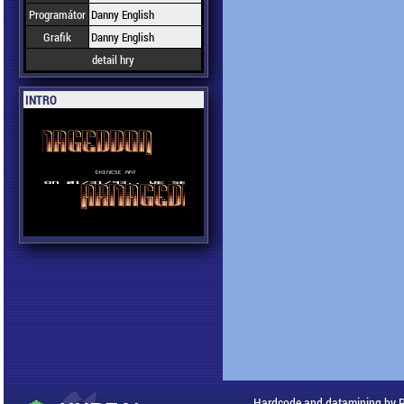
Programátor
Danny English
Grafik
Danny English
detail hry
INTRO
Hardcode and datamining by 