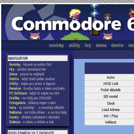
novinky
utility
hry
dema
dentra
re
NAVIGÁTOR
Novinky
- hlavně ze světa C64
Hry
- solidní databáze her
Dema
- pouze ta nejlepší
Autor
Dentra
- když stačí jeden soubor
Utility
- nejen pro práci a legraci
HVSC Link
Recenze
- trocha textu o všem možném
Počet skladeb
PC Software
- když to nejde na C64
SID model
Grafika
- ne vždy jen 320x200
Fotogalerie
- důkazy nejen z akcí
Clock
Intra
- ty začátky! ... a mnohdy několik
Load Adresa
Reklama
- na ticho dňies .. a na hry taky
Init / Play
Covery
- diskety zabalené v obrázku
Diskuze
- o všem, o ničem a tak
Velikost
POSLEDNÍCH 10 Z DISKUZE