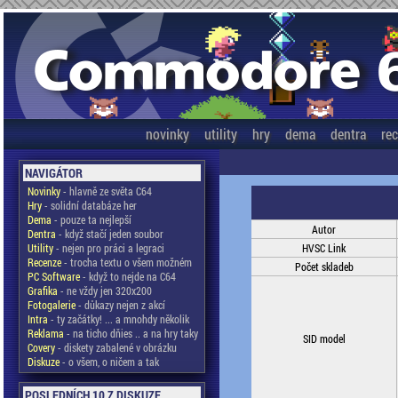
novinky
utility
hry
dema
dentra
re
NAVIGÁTOR
Novinky
- hlavně ze světa C64
Hry
- solidní databáze her
Dema
- pouze ta nejlepší
Autor
Dentra
- když stačí jeden soubor
Utility
- nejen pro práci a legraci
HVSC Link
Recenze
- trocha textu o všem možném
Počet skladeb
PC Software
- když to nejde na C64
Grafika
- ne vždy jen 320x200
Fotogalerie
- důkazy nejen z akcí
Intra
- ty začátky! ... a mnohdy několik
Reklama
- na ticho dňies .. a na hry taky
SID model
Covery
- diskety zabalené v obrázku
Diskuze
- o všem, o ničem a tak
POSLEDNÍCH 10 Z DISKUZE