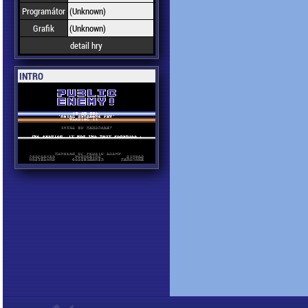
Programátor
(Unknown)
Grafik
(Unknown)
detail hry
INTRO