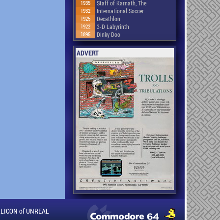
1935
Staff of Karnath, The
1932
International Soccer
1925
Decathlon
1922
3-D Labyrinth
1895
Dinky Doo
ADVERT
ILLICON of UNREAL