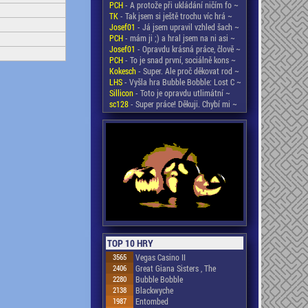
PCH
- A protože při ukládání ničím fo ~
TK
- Tak jsem si ještě trochu víc hrá ~
Josef01
- Já jsem upravil vzhled šach ~
PCH
- mám ji ;) a hral jsem na ni asi ~
Josef01
- Opravdu krásná práce, člově ~
PCH
- To je snad první, sociálně kons ~
Kokesch
- Super. Ale proč děkovat rod ~
LHS
- Vyšla hra Bubble Bobble: Lost C ~
Sillicon
- Toto je opravdu utlimátní ~
sc128
- Super práce! Děkuji. Chybí mi ~
TOP 10 HRY
3565
Vegas Casino II
2406
Great Giana Sisters , The
2280
Bubble Bobble
2138
Blackwyche
1987
Entombed