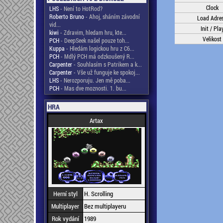
Clock
LHS
- Není to HotRod?
Roberto Bruno
- Ahoj, sháním závodní
Load Adre
vid...
Init / Pla
kiwi
- Zdravim, hledam hru, kte...
Velikost
PCH
- DeepSeek našel pouze toh...
Kuppa
- Hledám logickou hru z C6...
PCH
- Mdlý PCH má odzkoušený R...
Carpenter
- Souhlasím s Patrikem a k...
Carpenter
- Vše už funguje ke spokoj...
LHS
- Nerozporuju. Jen mě poba...
PCH
- Mas dve moznosti. 1. bu...
HRA
Artax
Herní styl
H. Scrolling
Multiplayer
Bez multiplayeru
Rok vydání
1989