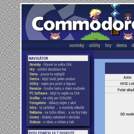
novinky
utility
hry
dema
d
NAVIGÁTOR
Novinky
- hlavně ze světa C64
Hry
- solidní databáze her
Dema
- pouze ta nejlepší
Autor
Dentra
- když stačí jeden soubor
Utility
- nejen pro práci a legraci
HVSC Lin
Recenze
- trocha textu o všem možném
Počet skla
PC Software
- když to nejde na C64
Grafika
- ne vždy jen 320x200
Fotogalerie
- důkazy nejen z akcí
Intra
- ty začátky! ... a mnohdy několik
Reklama
- na ticho dňies .. a na hry taky
SID mode
Covery
- diskety zabalené v obrázku
Diskuze
- o všem, o ničem a tak
POSLEDNÍCH 10 Z DISKUZE