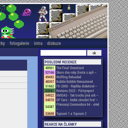
zky
fotogalerie
intra
diskuze
POSLEDNÍ RECENZE
48961
The Final ChessCard
52166
Skoro dva roky života s apli ~
49492
Wolfling Reloaded
48357
Bubble Bobble Remastered
51662
FD-2000 - Replika disketové ~
53341
Revision 2023 - Pártyreport
54922
8MIDAS - Tak trochu jiná ark ~
54070
GP Cars - česká závodní hra! ~
Přenosný Commodore 64 - uHel
54387
~
53608
Tupouni 1 a Tupouni 2
REAKCE NA ČLÁNKY