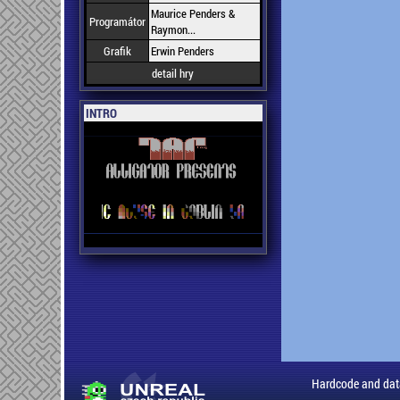
Maurice Penders &
Programátor
Raymon...
Grafik
Erwin Penders
detail hry
INTRO
Hardcode and dat