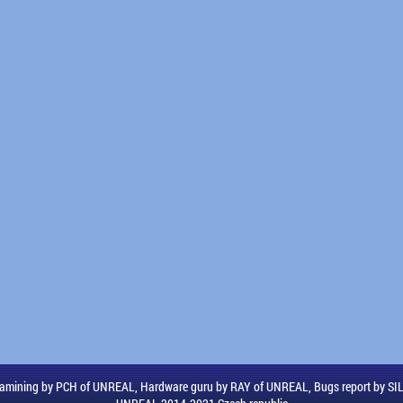
amining by PCH of UNREAL, Hardware guru by RAY of UNREAL, Bugs report by S