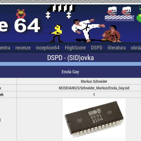
entra
recenze
inception64
HighScore
DSPD
literatura
obrá
DSPD - (SID)ovka
Enola Gay
Markus Schneider
k
MUSICIANS/S/Schneider_Markus/Enola_Gay.sid
deb
1
l