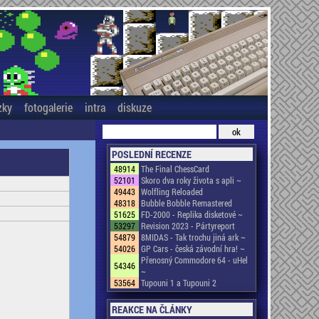
zky
fotogalerie
intra
diskuze
POSLEDNÍ RECENZE
48914
The Final ChessCard
52101
Skoro dva roky života s apli ~
49443
Wolfling Reloaded
48318
Bubble Bobble Remastered
51625
FD-2000 - Replika disketové ~
53297
Revision 2023 - Pártyreport
54879
8MIDAS - Tak trochu jiná ark ~
54026
GP Cars - česká závodní hra! ~
Přenosný Commodore 64 - uHel
54346
~
53564
Tupouni 1 a Tupouni 2
REAKCE NA ČLÁNKY