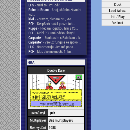
Clock
LHS
- Není to HotRod?
Roberto Bruno
- Ahoj, sháním závodní
Load Adresa
vid...
Init / Play
kiwi
- Zdravim, hledam hru, kte...
Velikost
PCH
- DeepSeek našel pouze toh...
Kuppa
- Hledám logickou hru z C6...
PCH
- Mdlý PCH má odzkoušený R...
Carpenter
- Souhlasím s Patrikem a k...
Carpenter
- Vše už funguje ke spokoj...
LHS
- Nerozporuju. Jen mě poba...
PCH
- Mas dve moznosti. 1. bu...
HRA
Double Dare
Herní styl
Quiz
Multiplayer
Bez multiplayeru
Rok vydání
1988