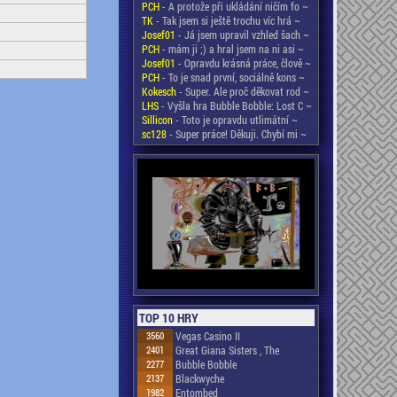
PCH
- A protože při ukládání ničím fo ~
TK
- Tak jsem si ještě trochu víc hrá ~
Josef01
- Já jsem upravil vzhled šach ~
PCH
- mám ji ;) a hral jsem na ni asi ~
Josef01
- Opravdu krásná práce, člově ~
PCH
- To je snad první, sociálně kons ~
Kokesch
- Super. Ale proč děkovat rod ~
LHS
- Vyšla hra Bubble Bobble: Lost C ~
Sillicon
- Toto je opravdu utlimátní ~
sc128
- Super práce! Děkuji. Chybí mi ~
TOP 10 HRY
3560
Vegas Casino II
2401
Great Giana Sisters , The
2277
Bubble Bobble
2137
Blackwyche
1982
Entombed