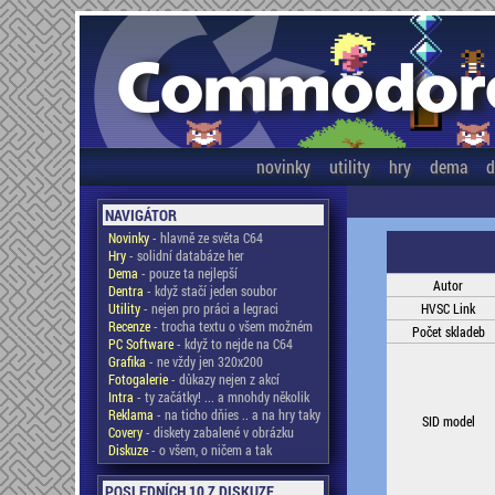
novinky
utility
hry
dema
d
NAVIGÁTOR
Novinky
- hlavně ze světa C64
Hry
- solidní databáze her
Dema
- pouze ta nejlepší
Autor
Dentra
- když stačí jeden soubor
Utility
- nejen pro práci a legraci
HVSC Link
Recenze
- trocha textu o všem možném
Počet skladeb
PC Software
- když to nejde na C64
Grafika
- ne vždy jen 320x200
Fotogalerie
- důkazy nejen z akcí
Intra
- ty začátky! ... a mnohdy několik
Reklama
- na ticho dňies .. a na hry taky
SID model
Covery
- diskety zabalené v obrázku
Diskuze
- o všem, o ničem a tak
POSLEDNÍCH 10 Z DISKUZE