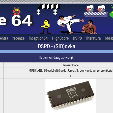
entra
recenze
inception64
HighScore
DSPD
literatura
obrá
DSPD - (SID)ovka
Ik ben vandaag zo vrolijk
Jeroen Soede
MUSICIANS/S/SoedeSoft/Soede_Jeroen/Ik_ben_vandaag_zo_vrolijk.sid
1