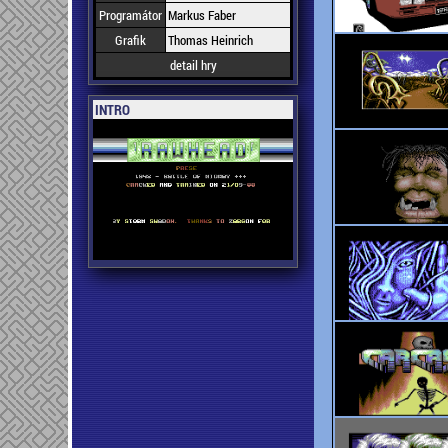
Programátor
Markus Faber
Grafik
Thomas Heinrich
detail hry
INTRO