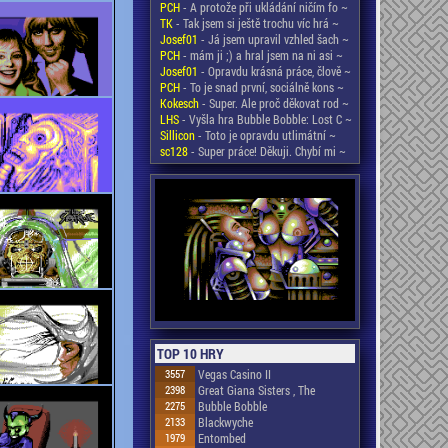
PCH
- A protože při ukládání ničím fo ~
TK
- Tak jsem si ještě trochu víc hrá ~
Josef01
- Já jsem upravil vzhled šach ~
PCH
- mám ji ;) a hral jsem na ni asi ~
Josef01
- Opravdu krásná práce, člově ~
PCH
- To je snad první, sociálně kons ~
Kokesch
- Super. Ale proč děkovat rod ~
LHS
- Vyšla hra Bubble Bobble: Lost C ~
Sillicon
- Toto je opravdu utlimátní ~
sc128
- Super práce! Děkuji. Chybí mi ~
TOP 10 HRY
3557
Vegas Casino II
2398
Great Giana Sisters , The
2275
Bubble Bobble
2133
Blackwyche
1979
Entombed