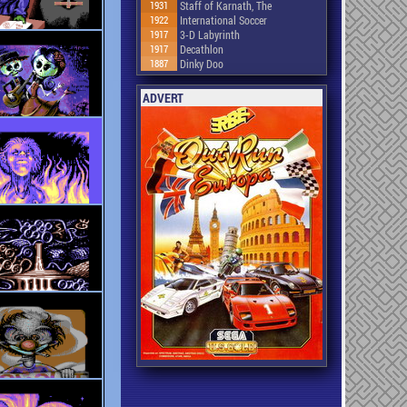
1931
Staff of Karnath, The
1922
International Soccer
1917
3-D Labyrinth
1917
Decathlon
1887
Dinky Doo
ADVERT