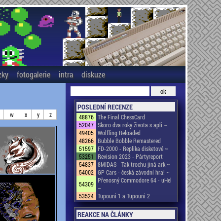
zky
fotogalerie
intra
diskuze
POSLEDNÍ RECENZE
w
x
y
z
48876
The Final ChessCard
52047
Skoro dva roky života s apli ~
49405
Wolfling Reloaded
48266
Bubble Bobble Remastered
51597
FD-2000 - Replika disketové ~
53251
Revision 2023 - Pártyreport
54837
8MIDAS - Tak trochu jiná ark ~
54002
GP Cars - česká závodní hra! ~
Přenosný Commodore 64 - uHel
54309
~
53524
Tupouni 1 a Tupouni 2
REAKCE NA ČLÁNKY