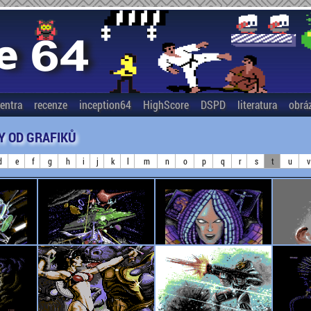
entra
recenze
inception64
HighScore
DSPD
literatura
obrá
Y OD GRAFIKŮ
d
e
f
g
h
i
j
k
l
m
n
o
p
q
r
s
t
u
v