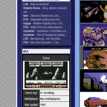
LHS
- Není to HotRod?
Roberto Bruno
- Ahoj, sháním závodní
vid...
kiwi
- Zdravim, hledam hru, kte...
PCH
- DeepSeek našel pouze toh...
Kuppa
- Hledám logickou hru z C6...
PCH
- Mdlý PCH má odzkoušený R...
Carpenter
- Souhlasím s Patrikem a k...
Carpenter
- Vše už funguje ke spokoj...
LHS
- Nerozporuju. Jen mě poba...
PCH
- Mas dve moznosti. 1. bu...
HRA
Cyrus
Herní styl
H. Scrolling
Multiplayer
Bez multiplayeru
Rok vydání
1991