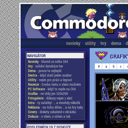
novinky
utility
hry
dema
d
GRAFIK
NAVIGÁTOR
Novinky
- hlavně ze světa C64
Hry
- solidní databáze her
#
a
b
c
Dema
- pouze ta nejlepší
Dentra
- když stačí jeden soubor
Utility
- nejen pro práci a legraci
Recenze
- trocha textu o všem možném
PC Software
- když to nejde na C64
Grafika
- ne vždy jen 320x200
Fotogalerie
- důkazy nejen z akcí
Intra
- ty začátky! ... a mnohdy několik
Reklama
- na ticho dňies .. a na hry taky
Covery
- diskety zabalené v obrázku
Diskuze
- o všem, o ničem a tak
POSLEDNÍCH 10 Z DISKUZE