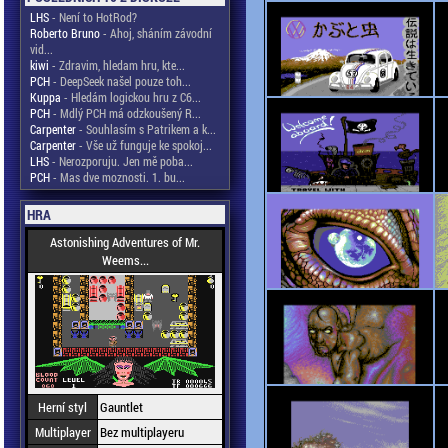
LHS
- Není to HotRod?
Roberto Bruno
- Ahoj, sháním závodní
vid...
kiwi
- Zdravim, hledam hru, kte...
PCH
- DeepSeek našel pouze toh...
Kuppa
- Hledám logickou hru z C6...
PCH
- Mdlý PCH má odzkoušený R...
Carpenter
- Souhlasím s Patrikem a k...
Carpenter
- Vše už funguje ke spokoj...
LHS
- Nerozporuju. Jen mě poba...
PCH
- Mas dve moznosti. 1. bu...
HRA
Astonishing Adventures of Mr.
Weems...
Herní styl
Gauntlet
Multiplayer
Bez multiplayeru