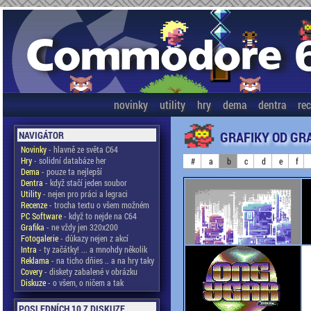
novinky
utility
hry
dema
dentra
re
GRAFIKY OD GR
NAVIGÁTOR
Novinky
- hlavně ze světa C64
Hry
- solidní databáze her
#
a
b
c
d
e
f
Dema
- pouze ta nejlepší
Dentra
- když stačí jeden soubor
Utility
- nejen pro práci a legraci
Recenze
- trocha textu o všem možném
PC Software
- když to nejde na C64
Grafika
- ne vždy jen 320x200
Fotogalerie
- důkazy nejen z akcí
Intra
- ty začátky! ... a mnohdy několik
Reklama
- na ticho dňies .. a na hry taky
Covery
- diskety zabalené v obrázku
Diskuze
- o všem, o ničem a tak
POSLEDNÍCH 10 Z DISKUZE