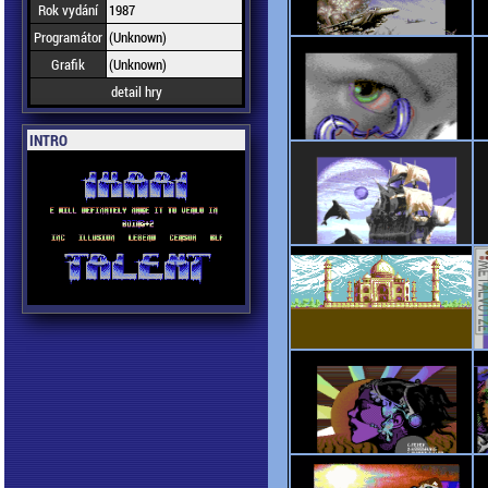
Rok vydání
1987
Programátor
(Unknown)
Grafik
(Unknown)
detail hry
INTRO