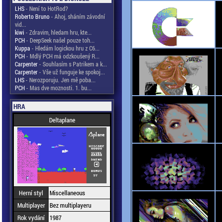
LHS
- Není to HotRod?
Roberto Bruno
- Ahoj, sháním závodní
vid...
kiwi
- Zdravim, hledam hru, kte...
PCH
- DeepSeek našel pouze toh...
Kuppa
- Hledám logickou hru z C6...
PCH
- Mdlý PCH má odzkoušený R...
Carpenter
- Souhlasím s Patrikem a k...
Carpenter
- Vše už funguje ke spokoj...
LHS
- Nerozporuju. Jen mě poba...
PCH
- Mas dve moznosti. 1. bu...
HRA
Deltaplane
Herní styl
Miscellaneous
Multiplayer
Bez multiplayeru
Rok vydání
1987