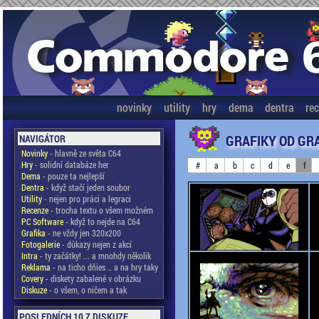
novinky
utility
hry
dema
dentra
re
GRAFIKY OD GR
NAVIGÁTOR
Novinky
- hlavně ze světa C64
Hry
- solidní databáze her
#
a
b
c
d
e
f
Dema
- pouze ta nejlepší
Dentra
- když stačí jeden soubor
Utility
- nejen pro práci a legraci
Recenze
- trocha textu o všem možném
PC Software
- když to nejde na C64
Grafika
- ne vždy jen 320x200
Fotogalerie
- důkazy nejen z akcí
Intra
- ty začátky! ... a mnohdy několik
Reklama
- na ticho dňies .. a na hry taky
Covery
- diskety zabalené v obrázku
Diskuze
- o všem, o ničem a tak
POSLEDNÍCH 10 Z DISKUZE