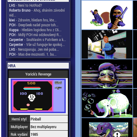
LHS
- Není to HotRod?
Roberto Bruno
- Ahoj, sháním závodní
vid...
kiwi
- Zdravim, hledam hru, kte...
PCH
- DeepSeek našel pouze toh...
Kuppa
- Hledám logickou hru z C6...
PCH
- Mdlý PCH má odzkoušený R...
Carpenter
- Souhlasím s Patrikem a k...
Carpenter
- Vše už funguje ke spokoj...
LHS
- Nerozporuju. Jen mě poba...
PCH
- Mas dve moznosti. 1. bu...
HRA
Yorick's Revenge
Herní styl
Pinball
Multiplayer
Bez multiplayeru
Rok vydání
1985