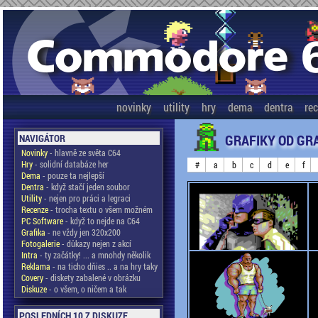
novinky
utility
hry
dema
dentra
re
GRAFIKY OD GR
NAVIGÁTOR
Novinky
- hlavně ze světa C64
Hry
- solidní databáze her
#
a
b
c
d
e
f
Dema
- pouze ta nejlepší
Dentra
- když stačí jeden soubor
Utility
- nejen pro práci a legraci
Recenze
- trocha textu o všem možném
PC Software
- když to nejde na C64
Grafika
- ne vždy jen 320x200
Fotogalerie
- důkazy nejen z akcí
Intra
- ty začátky! ... a mnohdy několik
Reklama
- na ticho dňies .. a na hry taky
Covery
- diskety zabalené v obrázku
Diskuze
- o všem, o ničem a tak
POSLEDNÍCH 10 Z DISKUZE