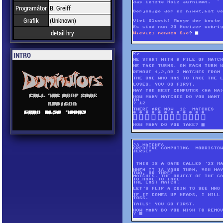
Programátor
B. Greiff
Grafik
(Unknown)
detail hry
INTRO