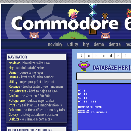
novinky
utility
hry
dema
dentra
re
#
a
b
c
d
e
f
NAVIGÁTOR
Novinky
- hlavně ze světa C64
DATABÁZE HER [
Hry
- solidní databáze her
Dema
- pouze ta nejlepší
Dentra
- když stačí jeden soubor
Utility
- nejen pro práci a legraci
Recenze
- trocha textu o všem možném
PC Software
- když to nejde na C64
Grafika
- ne vždy jen 320x200
Fotogalerie
- důkazy nejen z akcí
Intra
- ty začátky! ... a mnohdy několik
Reklama
- na ticho dňies .. a na hry taky
Covery
- diskety zabalené v obrázku
Diskuze
- o všem, o ničem a tak
POSLEDNÍCH 10 Z DISKUZE