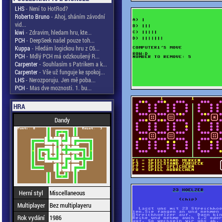
LHS
- Není to HotRod?
Roberto Bruno
- Ahoj, sháním závodní
vid...
kiwi
- Zdravim, hledam hru, kte...
PCH
- DeepSeek našel pouze toh...
Kuppa
- Hledám logickou hru z C6...
PCH
- Mdlý PCH má odzkoušený R...
Carpenter
- Souhlasím s Patrikem a k...
Carpenter
- Vše už funguje ke spokoj...
LHS
- Nerozporuju. Jen mě poba...
PCH
- Mas dve moznosti. 1. bu...
HRA
Dandy
Herní styl
Miscellaneous
Multiplayer
Bez multiplayeru
Rok vydání
1986