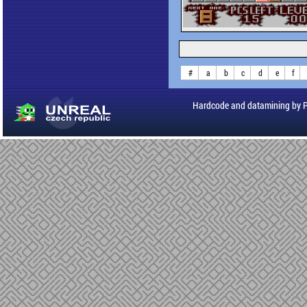
#
a
b
c
d
e
f
Hardcode and datamining by 