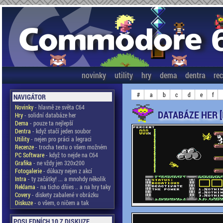
novinky
utility
hry
dema
dentra
re
#
a
b
c
d
e
f
NAVIGÁTOR
Novinky
- hlavně ze světa C64
DATABÁZE HER 
Hry
- solidní databáze her
Dema
- pouze ta nejlepší
Dentra
- když stačí jeden soubor
Utility
- nejen pro práci a legraci
Recenze
- trocha textu o všem možném
PC Software
- když to nejde na C64
Grafika
- ne vždy jen 320x200
Fotogalerie
- důkazy nejen z akcí
Intra
- ty začátky! ... a mnohdy několik
Reklama
- na ticho dňies .. a na hry taky
Covery
- diskety zabalené v obrázku
Diskuze
- o všem, o ničem a tak
POSLEDNÍCH 10 Z DISKUZE