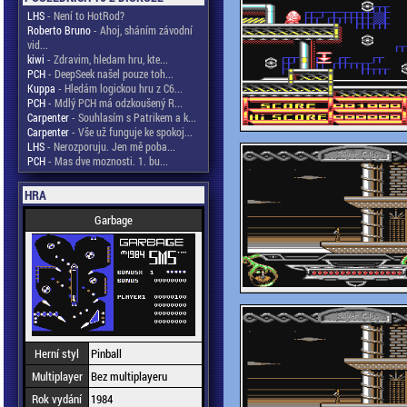
LHS
- Není to HotRod?
Roberto Bruno
- Ahoj, sháním závodní
vid...
kiwi
- Zdravim, hledam hru, kte...
PCH
- DeepSeek našel pouze toh...
Kuppa
- Hledám logickou hru z C6...
PCH
- Mdlý PCH má odzkoušený R...
Carpenter
- Souhlasím s Patrikem a k...
Carpenter
- Vše už funguje ke spokoj...
LHS
- Nerozporuju. Jen mě poba...
PCH
- Mas dve moznosti. 1. bu...
HRA
Garbage
Herní styl
Pinball
Multiplayer
Bez multiplayeru
Rok vydání
1984