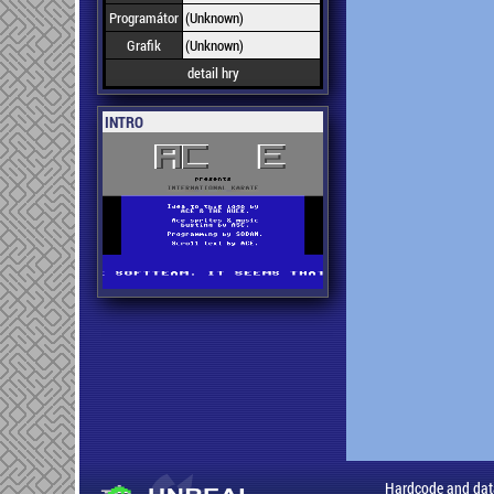
Programátor
(Unknown)
Grafik
(Unknown)
detail hry
INTRO
Hardcode and dat