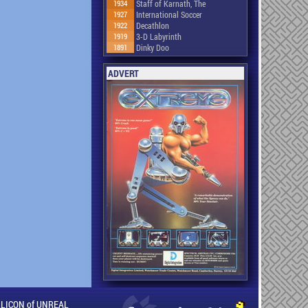
1934
Staff of Karnath, The
1927
International Soccer
1922
Decathlon
1919
3-D Labyrinth
1891
Dinky Doo
ADVERT
ILLICON of UNREAL