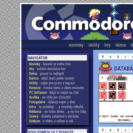
novinky
utility
hry
dema
d
#
a
b
c
NAVIGÁTOR
Novinky
- hlavně ze světa C64
DATABÁ
Hry
- solidní databáze her
Dema
- pouze ta nejlepší
Dentra
- když stačí jeden soubor
Utility
- nejen pro práci a legraci
Recenze
- trocha textu o všem možném
PC Software
- když to nejde na C64
Grafika
- ne vždy jen 320x200
Fotogalerie
- důkazy nejen z akcí
Intra
- ty začátky! ... a mnohdy několik
Reklama
- na ticho dňies .. a na hry taky
Covery
- diskety zabalené v obrázku
Diskuze
- o všem, o ničem a tak
#
a
b
c
POSLEDNÍCH 10 Z DISKUZE