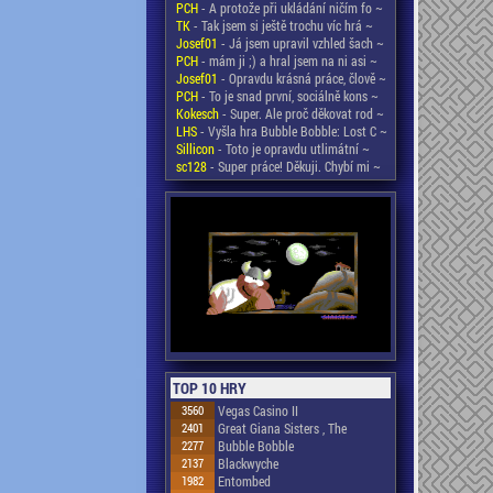
PCH
- A protože při ukládání ničím fo ~
TK
- Tak jsem si ještě trochu víc hrá ~
Josef01
- Já jsem upravil vzhled šach ~
PCH
- mám ji ;) a hral jsem na ni asi ~
Josef01
- Opravdu krásná práce, člově ~
PCH
- To je snad první, sociálně kons ~
Kokesch
- Super. Ale proč děkovat rod ~
LHS
- Vyšla hra Bubble Bobble: Lost C ~
Sillicon
- Toto je opravdu utlimátní ~
sc128
- Super práce! Děkuji. Chybí mi ~
TOP 10 HRY
3560
Vegas Casino II
2401
Great Giana Sisters , The
2277
Bubble Bobble
2137
Blackwyche
1982
Entombed