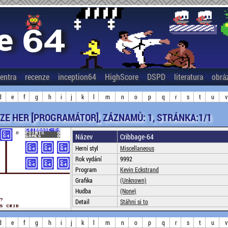
entra
recenze
inception64
HighScore
DSPD
literatura
obrá
d
e
f
g
h
i
j
k
l
m
n
o
p
q
r
s
t
u
v
ZE HER [PROGRAMÁTOR], ZÁZNAMŮ: 1, STRÁNKA:1/1
Název
Cribbage-64
Herní styl
Miscellaneous
Rok vydání
9992
Program
Kevin Eckstrand
Grafika
(Unknown)
Hudba
(None)
Detail
Stáhni si to
d
e
f
g
h
i
j
k
l
m
n
o
p
q
r
s
t
u
v