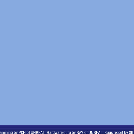
amining by PCH of UNREAL, Hardware guru by RAY of UNREAL, Bugs report by S