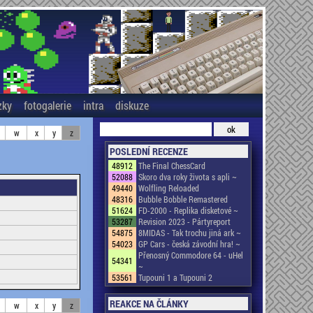
zky
fotogalerie
intra
diskuze
w
x
y
z
POSLEDNÍ RECENZE
48912
The Final ChessCard
52088
Skoro dva roky života s apli ~
49440
Wolfling Reloaded
48316
Bubble Bobble Remastered
51624
FD-2000 - Replika disketové ~
53287
Revision 2023 - Pártyreport
54875
8MIDAS - Tak trochu jiná ark ~
54023
GP Cars - česká závodní hra! ~
Přenosný Commodore 64 - uHel
54341
~
53561
Tupouni 1 a Tupouni 2
REAKCE NA ČLÁNKY
w
x
y
z