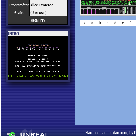
Programátor
Alice Lawrence
Grafik
(Unknown)
detail hry
#
a
b
c
d
e
f
INTRO
Hardcode and datamining by 