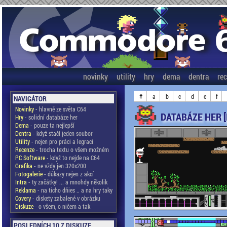
novinky
utility
hry
dema
dentra
re
#
a
b
c
d
e
f
NAVIGÁTOR
Novinky
- hlavně ze světa C64
DATABÁZE HER 
Hry
- solidní databáze her
Dema
- pouze ta nejlepší
Dentra
- když stačí jeden soubor
Utility
- nejen pro práci a legraci
Recenze
- trocha textu o všem možném
PC Software
- když to nejde na C64
Grafika
- ne vždy jen 320x200
Fotogalerie
- důkazy nejen z akcí
Intra
- ty začátky! ... a mnohdy několik
Reklama
- na ticho dňies .. a na hry taky
Covery
- diskety zabalené v obrázku
Diskuze
- o všem, o ničem a tak
POSLEDNÍCH 10 Z DISKUZE