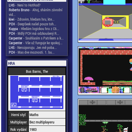
LHS
- Není to HotRod?
Roberto Bruno
- Ahoj, sháním závodní
vid...
kiwi
- Zdravim, hledam hru, kte...
PCH
- DeepSeek našel pouze toh...
Kuppa
- Hledám logickou hru z C6...
PCH
- Mdlý PCH má odzkoušený R...
Carpenter
- Souhlasím s Patrikem a k...
Carpenter
- Vše už funguje ke spokoj...
LHS
- Nerozporuju. Jen mě poba...
PCH
- Mas dve moznosti. 1. bu...
HRA
Bus Barns, The
Herní styl
Maths
Multiplayer
Bez multiplayeru
Rok vydání
1983