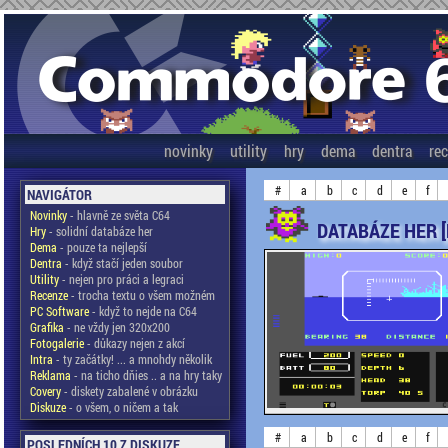
novinky
utility
hry
dema
dentra
re
#
a
b
c
d
e
f
NAVIGÁTOR
Novinky
- hlavně ze světa C64
DATABÁZE HER 
Hry
- solidní databáze her
Dema
- pouze ta nejlepší
Dentra
- když stačí jeden soubor
Utility
- nejen pro práci a legraci
Recenze
- trocha textu o všem možném
PC Software
- když to nejde na C64
Grafika
- ne vždy jen 320x200
Fotogalerie
- důkazy nejen z akcí
Intra
- ty začátky! ... a mnohdy několik
Reklama
- na ticho dňies .. a na hry taky
Covery
- diskety zabalené v obrázku
Diskuze
- o všem, o ničem a tak
#
a
b
c
d
e
f
POSLEDNÍCH 10 Z DISKUZE