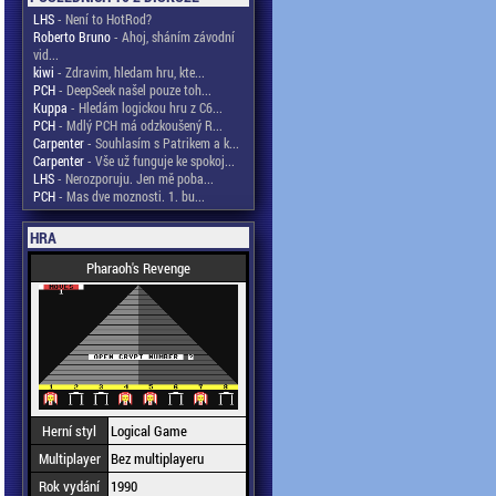
LHS
- Není to HotRod?
Roberto Bruno
- Ahoj, sháním závodní
vid...
kiwi
- Zdravim, hledam hru, kte...
PCH
- DeepSeek našel pouze toh...
Kuppa
- Hledám logickou hru z C6...
PCH
- Mdlý PCH má odzkoušený R...
Carpenter
- Souhlasím s Patrikem a k...
Carpenter
- Vše už funguje ke spokoj...
LHS
- Nerozporuju. Jen mě poba...
PCH
- Mas dve moznosti. 1. bu...
HRA
Pharaoh's Revenge
Herní styl
Logical Game
Multiplayer
Bez multiplayeru
Rok vydání
1990