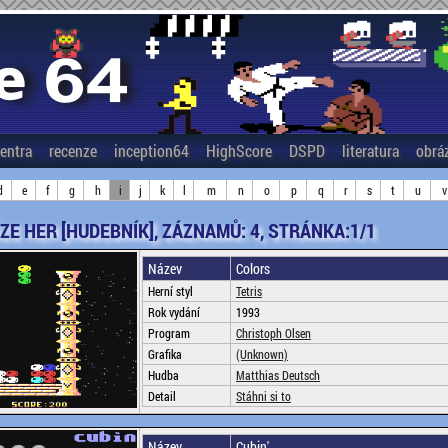
entra
recenze
inception64
HighScore
DSPD
literatura
obrá
d
e
f
g
h
i
j
k
l
m
n
o
p
q
r
s
t
u
v
ZE HER [HUDEBNÍK], ZÁZNAMŮ: 4, STRÁNKA:1/1
Název
Colors
Herní styl
Tetris
Rok vydání
1993
Program
Christoph Olsen
Grafika
(Unknown)
Hudba
Matthias Deutsch
Detail
Stáhni si to
Název
Cubin'