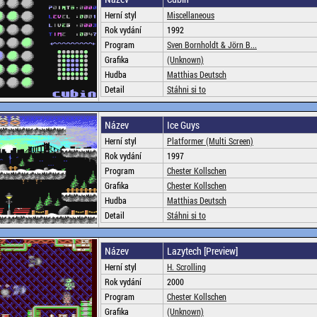
Herní styl
Miscellaneous
Rok vydání
1992
Program
Sven Bornholdt & Jörn B...
Grafika
(Unknown)
Hudba
Matthias Deutsch
Detail
Stáhni si to
Název
Ice Guys
Herní styl
Platformer (Multi Screen)
Rok vydání
1997
Program
Chester Kollschen
Grafika
Chester Kollschen
Hudba
Matthias Deutsch
Detail
Stáhni si to
Název
Lazytech [Preview]
Herní styl
H. Scrolling
Rok vydání
2000
Program
Chester Kollschen
Grafika
(Unknown)