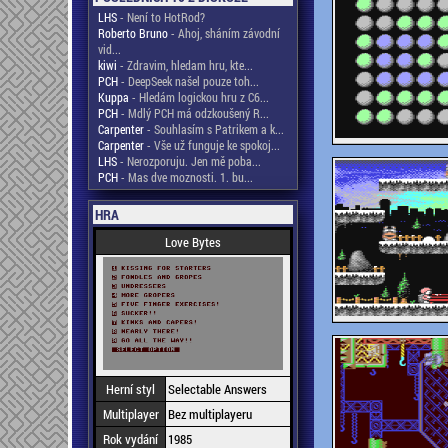
LHS
- Není to HotRod?
Roberto Bruno
- Ahoj, sháním závodní
vid...
kiwi
- Zdravim, hledam hru, kte...
PCH
- DeepSeek našel pouze toh...
Kuppa
- Hledám logickou hru z C6...
PCH
- Mdlý PCH má odzkoušený R...
Carpenter
- Souhlasím s Patrikem a k...
Carpenter
- Vše už funguje ke spokoj...
LHS
- Nerozporuju. Jen mě poba...
PCH
- Mas dve moznosti. 1. bu...
HRA
Love Bytes
Herní styl
Selectable Answers
Multiplayer
Bez multiplayeru
Rok vydání
1985