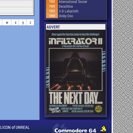
1932
International Soccer
1925
Decathlon
1922
3-D Labyrinth
1894
Dinky Doo
w
x
y
z
ADVERT
ILLICON of UNREAL