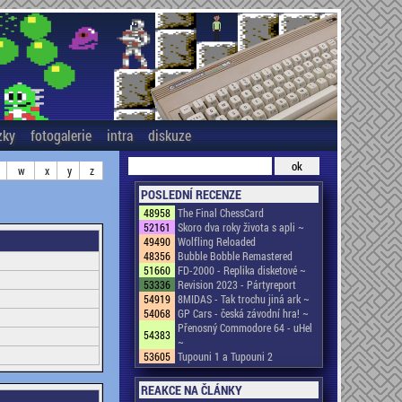
zky
fotogalerie
intra
diskuze
w
x
y
z
POSLEDNÍ RECENZE
48958
The Final ChessCard
52161
Skoro dva roky života s apli ~
49490
Wolfling Reloaded
48356
Bubble Bobble Remastered
51660
FD-2000 - Replika disketové ~
53336
Revision 2023 - Pártyreport
54919
8MIDAS - Tak trochu jiná ark ~
54068
GP Cars - česká závodní hra! ~
Přenosný Commodore 64 - uHel
54383
~
53605
Tupouni 1 a Tupouni 2
REAKCE NA ČLÁNKY