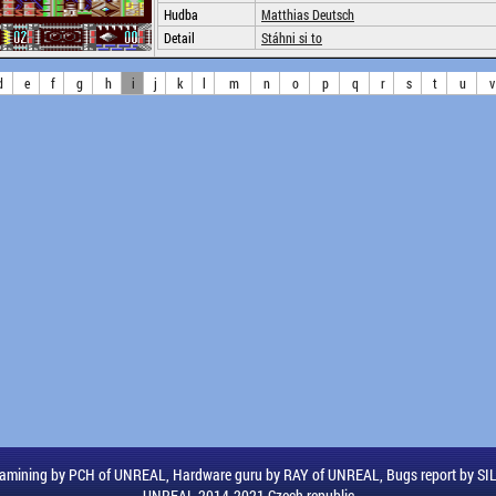
Hudba
Matthias Deutsch
Detail
Stáhni si to
d
e
f
g
h
i
j
k
l
m
n
o
p
q
r
s
t
u
v
amining by PCH of UNREAL, Hardware guru by RAY of UNREAL, Bugs report by S
UNREAL 2014-2021 Czech republic