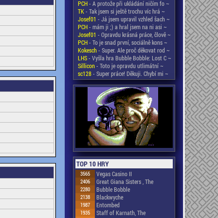
PCH
- A protože při ukládání ničím fo ~
TK
- Tak jsem si ještě trochu víc hrá ~
Josef01
- Já jsem upravil vzhled šach ~
PCH
- mám ji ;) a hral jsem na ni asi ~
Josef01
- Opravdu krásná práce, člově ~
PCH
- To je snad první, sociálně kons ~
Kokesch
- Super. Ale proč děkovat rod ~
LHS
- Vyšla hra Bubble Bobble: Lost C ~
Sillicon
- Toto je opravdu utlimátní ~
sc128
- Super práce! Děkuji. Chybí mi ~
TOP 10 HRY
3565
Vegas Casino II
2406
Great Giana Sisters , The
2280
Bubble Bobble
2138
Blackwyche
1987
Entombed
1935
Staff of Karnath, The