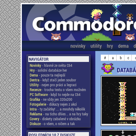
novinky
utility
hry
dema
d
#
a
b
c
NAVIGÁTOR
Novinky
- hlavně ze světa C64
DATABÁ
Hry
- solidní databáze her
Dema
- pouze ta nejlepší
Dentra
- když stačí jeden soubor
Utility
- nejen pro práci a legraci
Recenze
- trocha textu o všem možném
PC Software
- když to nejde na C64
Grafika
- ne vždy jen 320x200
Fotogalerie
- důkazy nejen z akcí
Intra
- ty začátky! ... a mnohdy několik
Reklama
- na ticho dňies .. a na hry taky
Covery
- diskety zabalené v obrázku
Diskuze
- o všem, o ničem a tak
POSLEDNÍCH 10 Z DISKUZE