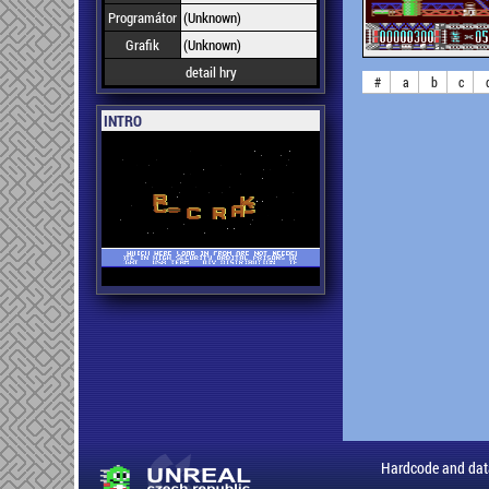
Programátor
(Unknown)
Grafik
(Unknown)
detail hry
#
a
b
c
INTRO
Hardcode and dat