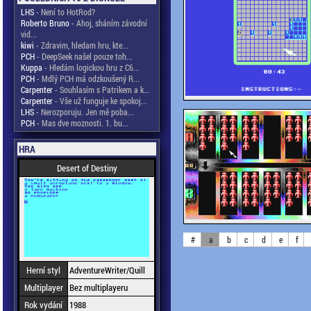
LHS
- Není to HotRod?
Roberto Bruno
- Ahoj, sháním závodní
vid...
kiwi
- Zdravim, hledam hru, kte...
PCH
- DeepSeek našel pouze toh...
Kuppa
- Hledám logickou hru z C6...
PCH
- Mdlý PCH má odzkoušený R...
Carpenter
- Souhlasím s Patrikem a k...
Carpenter
- Vše už funguje ke spokoj...
LHS
- Nerozporuju. Jen mě poba...
PCH
- Mas dve moznosti. 1. bu...
HRA
Desert of Destiny
#
a
b
c
d
e
f
Herní styl
AdventureWriter/Quill
Multiplayer
Bez multiplayeru
Rok vydání
1988