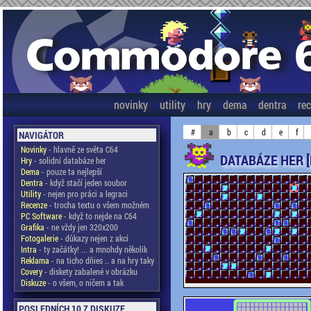
novinky
utility
hry
dema
dentra
re
#
a
b
c
d
e
f
NAVIGÁTOR
Novinky
- hlavně ze světa C64
DATABÁZE HER [
Hry
- solidní databáze her
Dema
- pouze ta nejlepší
Dentra
- když stačí jeden soubor
Utility
- nejen pro práci a legraci
Recenze
- trocha textu o všem možném
PC Software
- když to nejde na C64
Grafika
- ne vždy jen 320x200
Fotogalerie
- důkazy nejen z akcí
Intra
- ty začátky! ... a mnohdy několik
Reklama
- na ticho dňies .. a na hry taky
Covery
- diskety zabalené v obrázku
Diskuze
- o všem, o ničem a tak
POSLEDNÍCH 10 Z DISKUZE