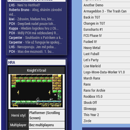
LHS
- Není to HotRod?
Another Demo
Roberto Bruno
- Ahoj, sháním závodní
Armageddon 3 - The Trash Can
vid...
Back in TGT
kiwi
- Zdravim, hledam hru, kte...
Changes in TGT
PCH
- DeepSeek našel pouze toh...
Kuppa
- Hledám logickou hru z C6...
Eurocharts #1
PCH
- Mdlý PCH má odzkoušený R...
FCS Phase IV
Carpenter
- Souhlasím s Patrikem a k...
Fucked It!
Carpenter
- Vše už funguje ke spokoj...
LHS
- Nerozporuju. Jen mě poba...
Heavy Metal
PCH
- Mas dve moznosti. 1. bu...
Last Fuball
Let's Party
HRA
Lise Mørkrid
Knight'n'Grail
Logo-Move-Data-Worker V1.0
March Ranx
Ranx
Ranx for Archie
Rockbox V5.0
Shock Off
Sliresopp
Platformer (Scrolling
This Year 2
Herní styl
Screen)
Zircle
Multiplayer
Bez multiplayeru