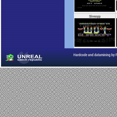
Sliresopp
Hardcode and datamining by 