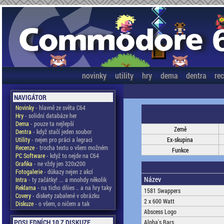
novinky
utility
hry
dema
dentra
re
NAVIGÁTOR
Novinky
- hlavně ze světa C64
Hry
- solidní databáze her
Dema
- pouze ta nejlepší
Země
Dentra
- když stačí jeden soubor
Utility
- nejen pro práci a legraci
Ex-skupina
Recenze
- trocha textu o všem možném
Funkce
PC Software
- když to nejde na C64
Grafika
- ne vždy jen 320x200
Fotogalerie
- důkazy nejen z akcí
Název
Intra
- ty začátky! ... a mnohdy několik
Reklama
- na ticho dňies .. a na hry taky
1581 Swappers
Covery
- diskety zabalené v obrázku
2 x 600 Watt
Diskuze
- o všem, o ničem a tak
Abscess Logo
POSLEDNÍCH 10 Z DISKUZE
Alpha's Bars