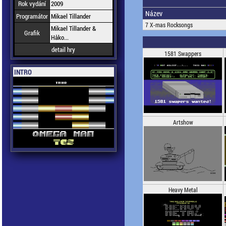
Rok vydání
2009
Název
Programátor
Mikael Tillander
7 X-mas Rocksongs
Mikael Tillander &
Grafik
Håko...
detail hry
1581 Swappers
INTRO
Artshow
Heavy Metal