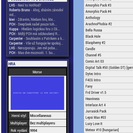
LHS
- Není to HotRod?
Amorphis Pack #3
Roberto Bruno
- Ahoj, sháním závodní
Amorphis Pack #4
vid...
Anthology
kiwi
- Zdravim, hledam hru, kte...
ArachnoPhobia #2
PCH
- DeepSeek našel pouze toh...
Kuppa
- Hledám logickou hru z C6...
Bella Russa
PCH
- Mdlý PCH má odzkoušený R...
Black Hole
Carpenter
- Souhlasím s Patrikem a k...
Blasphemy #2
Carpenter
- Vše už funguje ke spokoj...
LHS
- Nerozporuju. Jen mě poba...
Candle
PCH
- Mas dve moznosti. 1. bu...
Channel #5
Comic Art 03
HRA
Digital Talk #50 (Golden DT) [ge
Morse
Dytec Intro
F4CG Intro
Fany
Frd Driver v1.5
Heaviness
Interlace Art 4
Jurrasick Pack
Herní styl
Miscellaneous
Lepsi Max #03
Multiplayer
Bez multiplayeru
Lucy Love It
Meteor #10 [hungarian]
Rok vydání
9994