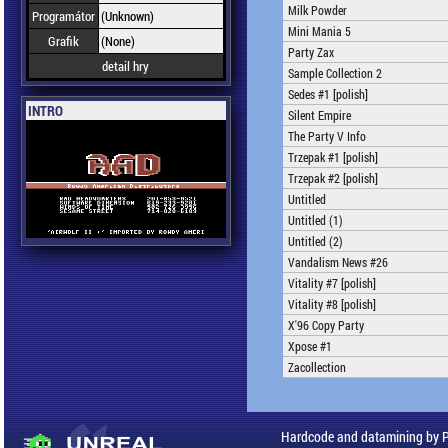
Milk Powder
Programátor
(Unknown)
Mini Mania 5
Grafik
(None)
Party Zax
detail hry
Sample Collection 2
Sedes #1 [polish]
INTRO
Silent Empire
The Party V Info
Trzepak #1 [polish]
Trzepak #2 [polish]
Untitled
Untitled (1)
Untitled (2)
Vandalism News #26
Vitality #7 [polish]
Vitality #8 [polish]
X'96 Copy Party
Xpose #1
Zacollection
Hardcode and datamining by 