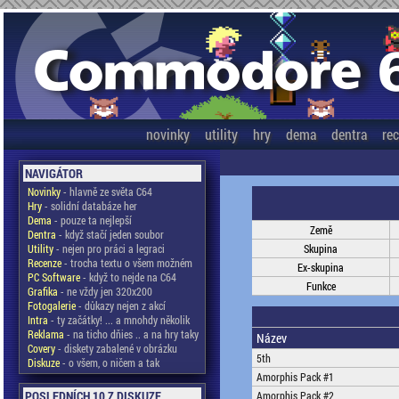
novinky
utility
hry
dema
dentra
re
NAVIGÁTOR
Novinky
- hlavně ze světa C64
Hry
- solidní databáze her
Dema
- pouze ta nejlepší
Země
Dentra
- když stačí jeden soubor
Utility
- nejen pro práci a legraci
Skupina
Recenze
- trocha textu o všem možném
Ex-skupina
PC Software
- když to nejde na C64
Funkce
Grafika
- ne vždy jen 320x200
Fotogalerie
- důkazy nejen z akcí
Intra
- ty začátky! ... a mnohdy několik
Reklama
- na ticho dňies .. a na hry taky
Název
Covery
- diskety zabalené v obrázku
5th
Diskuze
- o všem, o ničem a tak
Amorphis Pack #1
POSLEDNÍCH 10 Z DISKUZE
Amorphis Pack #2