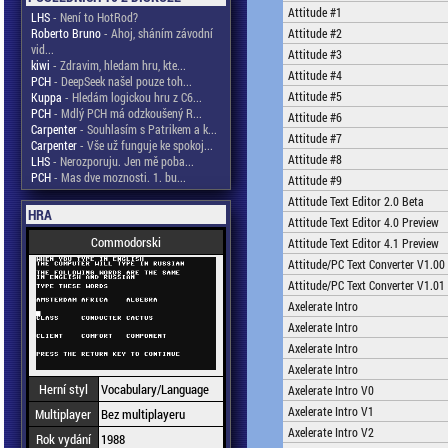
Attitude #1
LHS
- Není to HotRod?
Roberto Bruno
- Ahoj, sháním závodní
Attitude #2
vid...
Attitude #3
kiwi
- Zdravim, hledam hru, kte...
Attitude #4
PCH
- DeepSeek našel pouze toh...
Attitude #5
Kuppa
- Hledám logickou hru z C6...
PCH
- Mdlý PCH má odzkoušený R...
Attitude #6
Carpenter
- Souhlasím s Patrikem a k...
Attitude #7
Carpenter
- Vše už funguje ke spokoj...
Attitude #8
LHS
- Nerozporuju. Jen mě poba...
PCH
- Mas dve moznosti. 1. bu...
Attitude #9
Attitude Text Editor 2.0 Beta
HRA
Attitude Text Editor 4.0 Preview
Commodorski
Attitude Text Editor 4.1 Preview
Attitude/PC Text Converter V1.00
Attitude/PC Text Converter V1.01
Axelerate Intro
Axelerate Intro
Axelerate Intro
Axelerate Intro
Herní styl
Vocabulary/Language
Axelerate Intro V0
Axelerate Intro V1
Multiplayer
Bez multiplayeru
Axelerate Intro V2
Rok vydání
1988