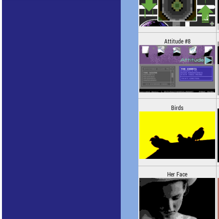
Attitude #8
Birds
Her Face