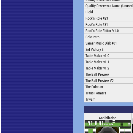
Quality Deserves a Name (Unused 
Rigid
Rock'n Role #23
Rock'n Role #31
Rock'n Role Editor V1.0
Role Intro
Samar Music Disk #01
Sid Victory 3
Table Maker v1.0
Table Maker v1.1
Table Maker v1.2
The Ball Preview
The Ball Preview V2
The Fulcrum
Trans Formers
Trwam
Annihilation