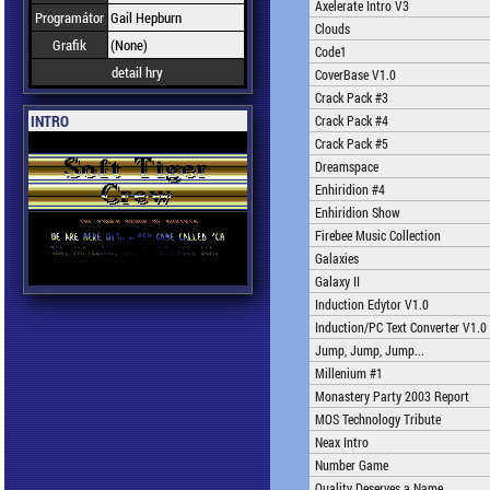
Axelerate Intro V3
Programátor
Gail Hepburn
Clouds
Grafik
(None)
Code1
detail hry
CoverBase V1.0
Crack Pack #3
INTRO
Crack Pack #4
Crack Pack #5
Dreamspace
Enhiridion #4
Enhiridion Show
Firebee Music Collection
Galaxies
Galaxy II
Induction Edytor V1.0
Induction/PC Text Converter V1.0
Jump, Jump, Jump...
Millenium #1
Monastery Party 2003 Report
MOS Technology Tribute
Neax Intro
Number Game
Quality Deserves a Name