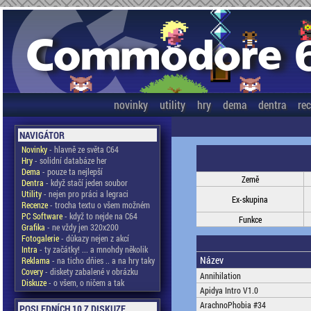
novinky
utility
hry
dema
dentra
re
NAVIGÁTOR
Novinky
- hlavně ze světa C64
Hry
- solidní databáze her
Dema
- pouze ta nejlepší
Země
Dentra
- když stačí jeden soubor
Utility
- nejen pro práci a legraci
Ex-skupina
Recenze
- trocha textu o všem možném
PC Software
- když to nejde na C64
Funkce
Grafika
- ne vždy jen 320x200
Fotogalerie
- důkazy nejen z akcí
Intra
- ty začátky! ... a mnohdy několik
Název
Reklama
- na ticho dňies .. a na hry taky
Covery
- diskety zabalené v obrázku
Annihilation
Diskuze
- o všem, o ničem a tak
Apidya Intro V1.0
ArachnoPhobia #34
POSLEDNÍCH 10 Z DISKUZE