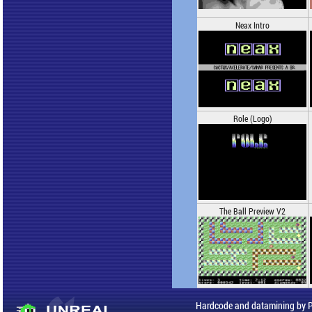
Neax Intro
Role (Logo)
The Ball Preview V2
Hardcode and datamining by 