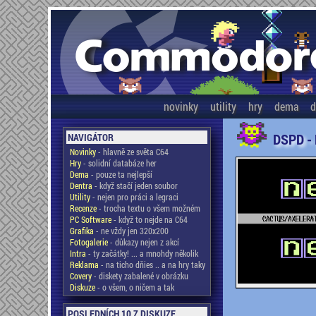
novinky
utility
hry
dema
d
DSPD -
NAVIGÁTOR
Novinky
- hlavně ze světa C64
Hry
- solidní databáze her
Dema
- pouze ta nejlepší
Dentra
- když stačí jeden soubor
Utility
- nejen pro práci a legraci
Recenze
- trocha textu o všem možném
PC Software
- když to nejde na C64
Grafika
- ne vždy jen 320x200
Fotogalerie
- důkazy nejen z akcí
Intra
- ty začátky! ... a mnohdy několik
Reklama
- na ticho dňies .. a na hry taky
Covery
- diskety zabalené v obrázku
Diskuze
- o všem, o ničem a tak
POSLEDNÍCH 10 Z DISKUZE