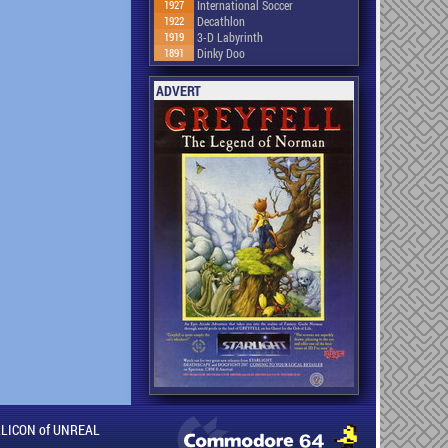
1927
International Soccer
1922
Decathlon
1919
3-D Labyrinth
1891
Dinky Doo
ADVERT
ILLICON of UNREAL