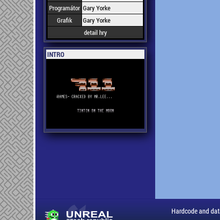
Programátor
Gary Yorke
Grafik
Gary Yorke
detail hry
INTRO
Hardcode and dat