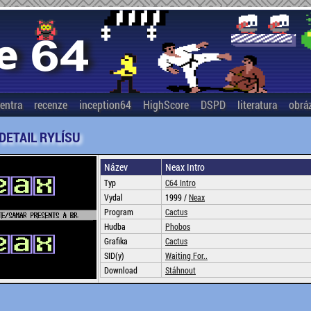
entra
recenze
inception64
HighScore
DSPD
literatura
obrá
 DETAIL RYLÍSU
Název
Neax Intro
Typ
C64 Intro
Vydal
1999 /
Neax
Program
Cactus
Hudba
Phobos
Grafika
Cactus
SID(y)
Waiting For..
Download
Stáhnout