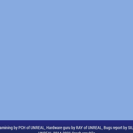
amining by PCH of UNREAL, Hardware guru by RAY of UNREAL, Bugs report by S