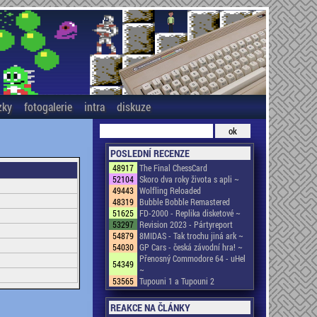
zky
fotogalerie
intra
diskuze
POSLEDNÍ RECENZE
48917
The Final ChessCard
52104
Skoro dva roky života s apli ~
49443
Wolfling Reloaded
48319
Bubble Bobble Remastered
51625
FD-2000 - Replika disketové ~
53297
Revision 2023 - Pártyreport
54879
8MIDAS - Tak trochu jiná ark ~
54030
GP Cars - česká závodní hra! ~
Přenosný Commodore 64 - uHel
54349
~
53565
Tupouni 1 a Tupouni 2
REAKCE NA ČLÁNKY