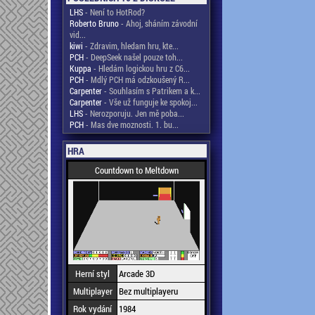
LHS
- Není to HotRod?
Roberto Bruno
- Ahoj, sháním závodní
vid...
kiwi
- Zdravim, hledam hru, kte...
PCH
- DeepSeek našel pouze toh...
Kuppa
- Hledám logickou hru z C6...
PCH
- Mdlý PCH má odzkoušený R...
Carpenter
- Souhlasím s Patrikem a k...
Carpenter
- Vše už funguje ke spokoj...
LHS
- Nerozporuju. Jen mě poba...
PCH
- Mas dve moznosti. 1. bu...
HRA
Countdown to Meltdown
Herní styl
Arcade 3D
Multiplayer
Bez multiplayeru
Rok vydání
1984