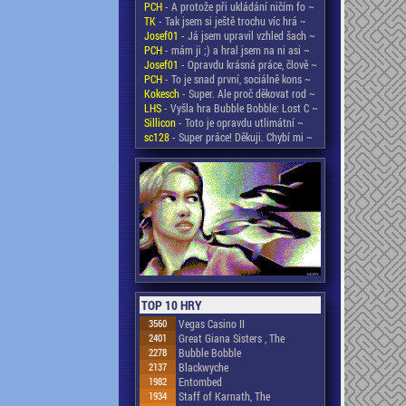
PCH
- A protože při ukládání ničím fo ~
TK
- Tak jsem si ještě trochu víc hrá ~
Josef01
- Já jsem upravil vzhled šach ~
PCH
- mám ji ;) a hral jsem na ni asi ~
Josef01
- Opravdu krásná práce, člově ~
PCH
- To je snad první, sociálně kons ~
Kokesch
- Super. Ale proč děkovat rod ~
LHS
- Vyšla hra Bubble Bobble: Lost C ~
Sillicon
- Toto je opravdu utlimátní ~
sc128
- Super práce! Děkuji. Chybí mi ~
TOP 10 HRY
3560
Vegas Casino II
2401
Great Giana Sisters , The
2278
Bubble Bobble
2137
Blackwyche
1982
Entombed
1934
Staff of Karnath, The