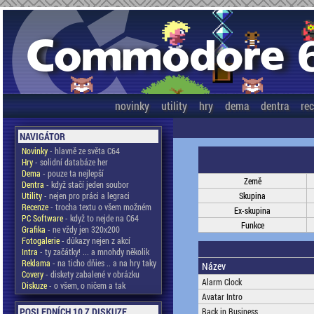
novinky
utility
hry
dema
dentra
re
NAVIGÁTOR
Novinky
- hlavně ze světa C64
Hry
- solidní databáze her
Dema
- pouze ta nejlepší
Země
Dentra
- když stačí jeden soubor
Utility
- nejen pro práci a legraci
Skupina
Recenze
- trocha textu o všem možném
Ex-skupina
PC Software
- když to nejde na C64
Funkce
Grafika
- ne vždy jen 320x200
Fotogalerie
- důkazy nejen z akcí
Intra
- ty začátky! ... a mnohdy několik
Reklama
- na ticho dňies .. a na hry taky
Název
Covery
- diskety zabalené v obrázku
Alarm Clock
Diskuze
- o všem, o ničem a tak
Avatar Intro
POSLEDNÍCH 10 Z DISKUZE
Back in Business