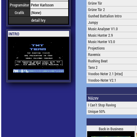
Grüne Tür
Programátor
Peter Karlsson
Grüne Tür 2
Grafik
(None)
Gunhed Battalion Intro
detail hry
Jumpy
Music Analyser V1.0
INTRO
Music Hunter 2.9
Music Hunter V3.0
Projections
Ravemix
Rushing Beat
Tanx 2
Voodoo Noter 2.1 [ntsc]
Voodoo-Noter V2.1
Název
I Can't Stop Raving
Unique 50%
Back in Business