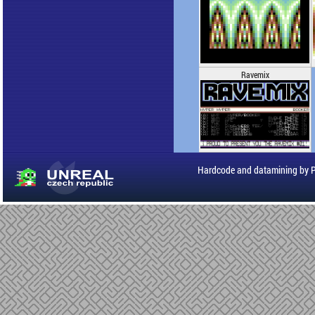
Ravemix
Hardcode and datamining by 