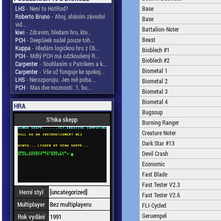
LHS
- Není to HotRod?
Base
Roberto Bruno
- Ahoj, sháním závodní
Base
vid...
Battalion-Noter
kiwi
- Zdravim, hledam hru, kte...
Beast
PCH
- DeepSeek našel pouze toh...
Kuppa
- Hledám logickou hru z C6...
Bioblech #1
PCH
- Mdlý PCH má odzkoušený R...
Bioblech #2
Carpenter
- Souhlasím s Patrikem a k...
Biometal 1
Carpenter
- Vše už funguje ke spokoj...
LHS
- Nerozporuju. Jen mě poba...
Biometal 2
PCH
- Mas dve moznosti. 1. bu...
Biometal 3
Biometal 4
HRA
Bugsoup
S?nka skepp
Burning Ranger
Creature Noter
Dark Star #13
Devil Crash
Economic
Fast Blade
Fast Tester V2.3
Herní styl
[uncategorized]
Fast Tester V2.6
Multiplayer
Bez multiplayeru
FLI-Cycled
Geruempel
Rok vydání
1991