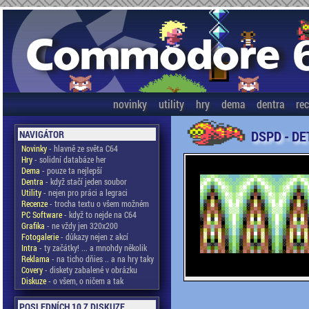
novinky
utility
hry
dema
dentra
re
DSPD - DE
NAVIGÁTOR
Novinky
- hlavně ze světa C64
Hry
- solidní databáze her
Dema
- pouze ta nejlepší
Dentra
- když stačí jeden soubor
Utility
- nejen pro práci a legraci
Recenze
- trocha textu o všem možném
PC Software
- když to nejde na C64
Grafika
- ne vždy jen 320x200
Fotogalerie
- důkazy nejen z akcí
Intra
- ty začátky! ... a mnohdy několik
Reklama
- na ticho dňies .. a na hry taky
Covery
- diskety zabalené v obrázku
Diskuze
- o všem, o ničem a tak
POSLEDNÍCH 10 Z DISKUZE