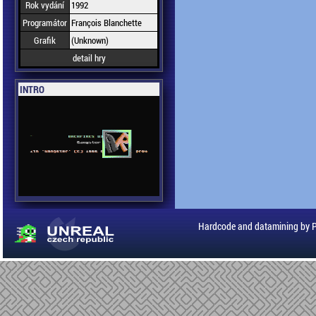
Rok vydání
1992
Programátor
François Blanchette
Grafik
(Unknown)
detail hry
INTRO
Hardcode and datamining by 