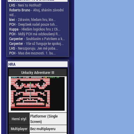
LHS
- Není to HotRod?
Roberto Bruno
- Ahoj, sháním závodní
vid...
kiwi
- Zdravim, hledam hru, kte...
PCH
- DeepSeek našel pouze toh...
Kuppa
- Hledám logickou hru z C6...
PCH
- Mdlý PCH má odzkoušený R...
Carpenter
- Souhlasím s Patrikem a k...
Carpenter
- Vše už funguje ke spokoj...
LHS
- Nerozporuju. Jen mě poba...
PCH
- Mas dve moznosti. 1. bu...
HRA
Unlucky Adventurer III
Platformer (Single
Herní styl
Screen)
Multiplayer
Bez multiplayeru