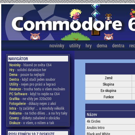
novinky
utility
hry
dema
dentra
re
NAVIGÁTOR
Novinky
- hlavně ze světa C64
Hry
- solidní databáze her
Dema
- pouze ta nejlepší
Země
Dentra
- když stačí jeden soubor
Utility
- nejen pro práci a legraci
Skupina
Recenze
- trocha textu o všem možném
Ex-skupina
PC Software
- když to nejde na C64
Funkce
Grafika
- ne vždy jen 320x200
Fotogalerie
- důkazy nejen z akcí
Intra
- ty začátky! ... a mnohdy několik
Reklama
- na ticho dňies .. a na hry taky
Název
Covery
- diskety zabalené v obrázku
4k Circles
Diskuze
- o všem, o ničem a tak
Anubis Intro
POSLEDNÍCH 10 Z DISKUZE
Black and White