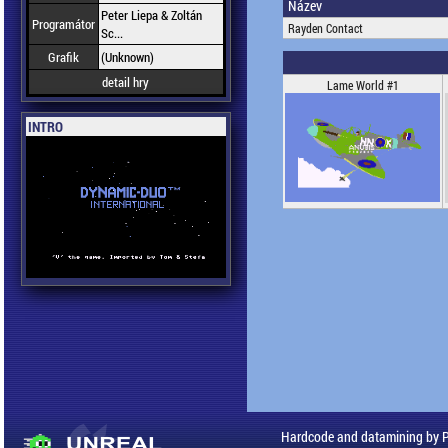
Název
Peter Liepa & Zoltán
Programátor
Rayden Contact
Sc...
Grafik
(Unknown)
detail hry
Lame World #1
INTRO
Hardcode and datamining by 