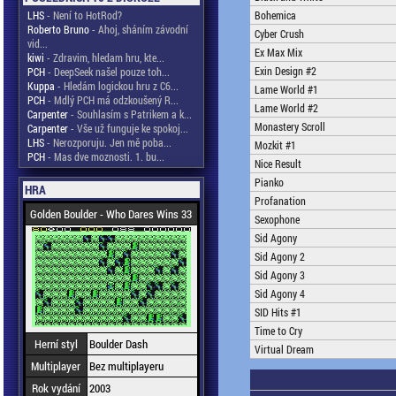
LHS
- Není to HotRod?
Bohemica
Roberto Bruno
- Ahoj, sháním závodní
Cyber Crush
vid...
Ex Max Mix
kiwi
- Zdravim, hledam hru, kte...
Exin Design #2
PCH
- DeepSeek našel pouze toh...
Kuppa
- Hledám logickou hru z C6...
Lame World #1
PCH
- Mdlý PCH má odzkoušený R...
Lame World #2
Carpenter
- Souhlasím s Patrikem a k...
Monastery Scroll
Carpenter
- Vše už funguje ke spokoj...
LHS
- Nerozporuju. Jen mě poba...
Mozkit #1
PCH
- Mas dve moznosti. 1. bu...
Nice Result
Pianko
HRA
Profanation
Golden Boulder - Who Dares Wins 33
Sexophone
Sid Agony
Sid Agony 2
Sid Agony 3
Sid Agony 4
SID Hits #1
Time to Cry
Herní styl
Boulder Dash
Virtual Dream
Multiplayer
Bez multiplayeru
Rok vydání
2003