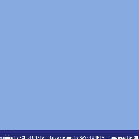
amining by PCH of UNREAL, Hardware guru by RAY of UNREAL, Bugs report by S