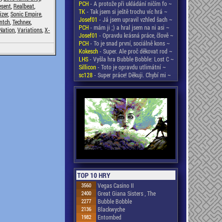
PCH
- A protože při ukládání ničím fo ~
esent
,
Realbeat
,
TK
- Tak jsem si ještě trochu víc hrá ~
izer
,
Sonic Empire
,
Josef01
- Já jsem upravil vzhled šach ~
ntch
,
Technex
,
PCH
- mám ji ;) a hral jsem na ni asi ~
Nation
,
Variations
,
X-
Josef01
- Opravdu krásná práce, člově ~
PCH
- To je snad první, sociálně kons ~
Kokesch
- Super. Ale proč děkovat rod ~
LHS
- Vyšla hra Bubble Bobble: Lost C ~
Sillicon
- Toto je opravdu utlimátní ~
sc128
- Super práce! Děkuji. Chybí mi ~
TOP 10 HRY
3560
Vegas Casino II
2400
Great Giana Sisters , The
2277
Bubble Bobble
2136
Blackwyche
1982
Entombed