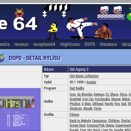
entra
recenze
inception64
HighScore
DSPD
literatura
obrá
DSPD - DETAIL RYLÍSU
Název
Sid Agony 2
Typ
C64 Music Collection
Vydal
30.1.1999 /
Anubis
Program
Red Redby
Creo
,
da Blondie
,
Deetsay
,
DJ Sharp
,
Djinn
,
E
Gregfeel
,
Iron Cat
,
Kordiaukis
,
Manex
,
Metal
Hudba
Phobos
,
Q-Man
,
QBhead
,
Randy
,
Roy
,
Sad
,
Sh
Syndrom
,
Wacek
,
Zyron
Grafika
Filipon
Back to Melody
,
Cappucino
,
Children
,
Digital
Driven Mad
,
Enigma/PHA theme
,
Experiment
Buraki
,
Free
,
His Spirit Lives On
,
Insider #00