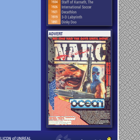
1934
Staff of Karnath, The
1926
International Soccer
1921
Decathlon
1919
3-D Labyrinth
1891
Dinky Doo
ADVERT
ILLICON of UNREAL