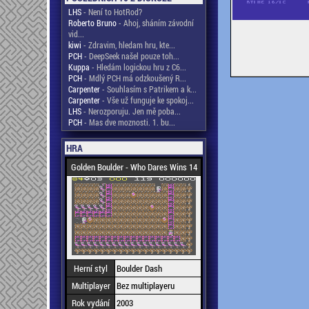
LHS
- Není to HotRod?
Roberto Bruno
- Ahoj, sháním závodní
vid...
kiwi
- Zdravim, hledam hru, kte...
PCH
- DeepSeek našel pouze toh...
Kuppa
- Hledám logickou hru z C6...
PCH
- Mdlý PCH má odzkoušený R...
Carpenter
- Souhlasím s Patrikem a k...
Carpenter
- Vše už funguje ke spokoj...
LHS
- Nerozporuju. Jen mě poba...
PCH
- Mas dve moznosti. 1. bu...
HRA
Golden Boulder - Who Dares Wins 14
Herní styl
Boulder Dash
Multiplayer
Bez multiplayeru
Rok vydání
2003