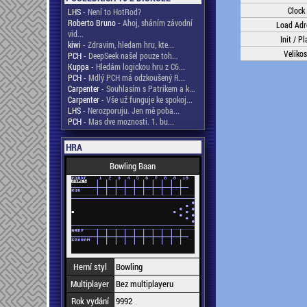
Clock
LHS
- Není to HotRod?
Roberto Bruno
- Ahoj, sháním závodní
Load Adr
vid...
Init / Pl
kiwi
- Zdravim, hledam hru, kte...
Velikos
PCH
- DeepSeek našel pouze toh...
Kuppa
- Hledám logickou hru z C6...
PCH
- Mdlý PCH má odzkoušený R...
Carpenter
- Souhlasím s Patrikem a k...
Carpenter
- Vše už funguje ke spokoj...
LHS
- Nerozporuju. Jen mě poba...
PCH
- Mas dve moznosti. 1. bu...
HRA
Bowling Baan
Herní styl
Bowling
Multiplayer
Bez multiplayeru
Rok vydání
9992