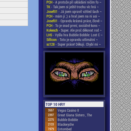
PCH
- A protože při ukládání ničím fo ~
TK
- Tak jsem si ještě trochu víc hrá ~
Josef01
- Já jsem upravil vzhled šach ~
PCH
- mám ji ;) a hral jsem na ni asi ~
Josef01
- Opravdu krásná práce, člově ~
PCH
- To je snad první, sociálně kons ~
Kokesch
- Super. Ale proč děkovat rod ~
LHS
- Vyšla hra Bubble Bobble: Lost C ~
Sillicon
- Toto je opravdu utlimátní ~
sc128
- Super práce! Děkuji. Chybí mi ~
TOP 10 HRY
3557
Vegas Casino II
2397
Great Giana Sisters , The
2275
Bubble Bobble
2133
Blackwyche
1979
Entombed