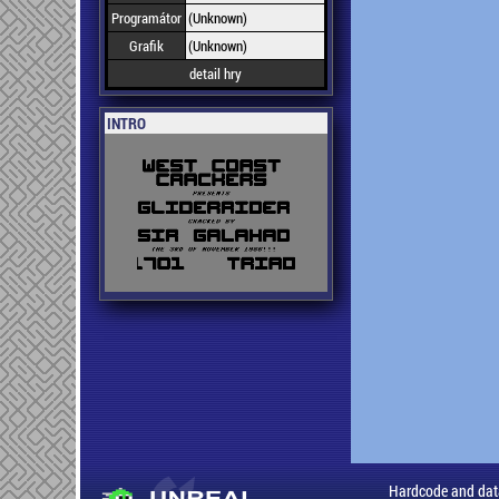
Programátor
(Unknown)
Grafik
(Unknown)
detail hry
INTRO
Hardcode and dat