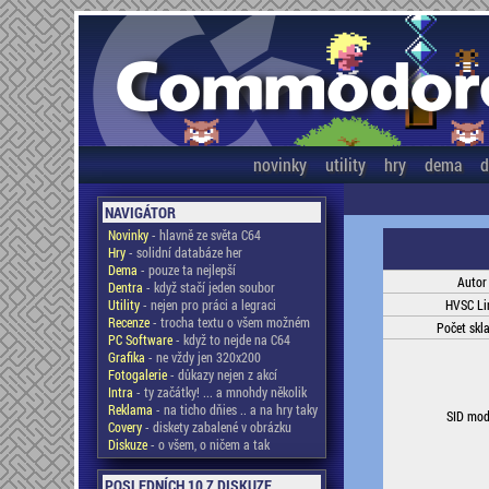
novinky
utility
hry
dema
d
NAVIGÁTOR
Novinky
- hlavně ze světa C64
Hry
- solidní databáze her
Dema
- pouze ta nejlepší
Autor
Dentra
- když stačí jeden soubor
Utility
- nejen pro práci a legraci
HVSC Li
Recenze
- trocha textu o všem možném
Počet skl
PC Software
- když to nejde na C64
Grafika
- ne vždy jen 320x200
Fotogalerie
- důkazy nejen z akcí
Intra
- ty začátky! ... a mnohdy několik
Reklama
- na ticho dňies .. a na hry taky
SID mod
Covery
- diskety zabalené v obrázku
Diskuze
- o všem, o ničem a tak
POSLEDNÍCH 10 Z DISKUZE