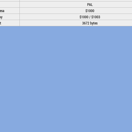
PAL
esa
$1000
ay
$1000 / $1003
t
3672 bytes