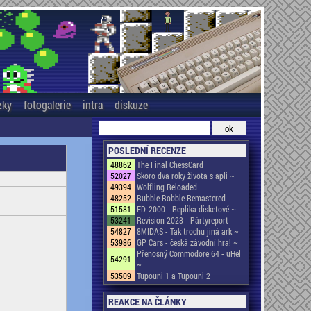
zky
fotogalerie
intra
diskuze
POSLEDNÍ RECENZE
48862
The Final ChessCard
52027
Skoro dva roky života s apli ~
49394
Wolfling Reloaded
48252
Bubble Bobble Remastered
51581
FD-2000 - Replika disketové ~
53241
Revision 2023 - Pártyreport
54827
8MIDAS - Tak trochu jiná ark ~
53986
GP Cars - česká závodní hra! ~
Přenosný Commodore 64 - uHel
54291
~
53509
Tupouni 1 a Tupouni 2
REAKCE NA ČLÁNKY