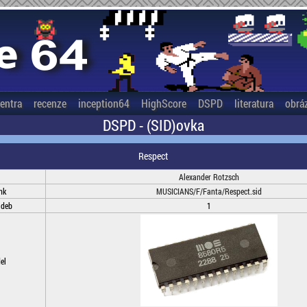
entra
recenze
inception64
HighScore
DSPD
literatura
obrá
DSPD - (SID)ovka
Respect
Alexander Rotzsch
nk
MUSICIANS/F/Fanta/Respect.sid
adeb
1
el