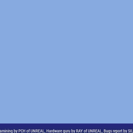
amining by PCH of UNREAL, Hardware guru by RAY of UNREAL, Bugs report by S