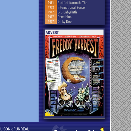
1931
Staff of Karnath, The
1922
International Soccer
1917
3-D Labyrinth
1917
Decathlon
1887
Dinky Doo
ADVERT
ILLICON of UNREAL